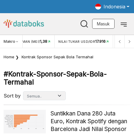
Indonesia
Masuk
Makro
1,38
17.916
JUNGAN WISMAN (MEI)
NILAI TUKAR USD/IDR
INFLASI Y
Home
Kontrak Sponsor Sepak Bola Termahal
#kontrak-Sponsor-Sepak-Bola-
Termahal
Sort by
Suntikkan Dana 280 Juta
Euro, Kontrak Spotify dengan
Barcelona Jadi Nilai Sponsor