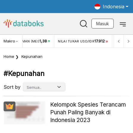
Indonesia
Masuk
Makro
1,38
17.912
JUNGAN WISMAN (MEI)
NILAI TUKAR USD/IDR
INFLASI Y
Home
Kepunahan
#kepunahan
Sort by
Kelompok Spesies Terancam
Punah Paling Banyak di
Indonesia 2023