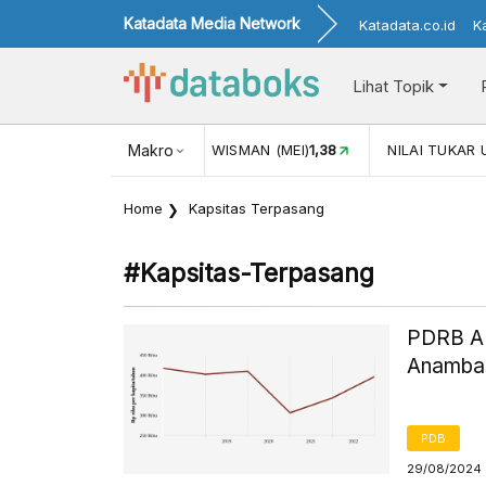
Katadata Media Network
Katadata.co.id
K
Lihat Topik
JUL)
116,16
KUNJUNGAN WISMAN (MEI)
Makro
1,38
NILAI TUKAR 
Home
Kapsitas Terpasang
#kapsitas-Terpasang
PDRB AD
Anambas
PDB
29/08/2024 