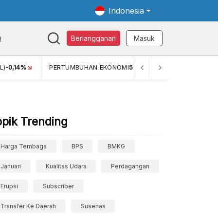
Indonesia
Q
Berlangganan
Masuk
L)
-0,14%
PERTUMBUHAN EKONOMI
5,11%
PERTUMBUHAN 
opik Trending
Harga Tembaga
BPS
BMKG
Januari
Kualitas Udara
Perdagangan
Erupsi
Subscriber
Transfer Ke Daerah
Susenas