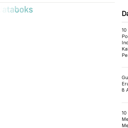
D
10
Po
In
Ka
Pe
Gu
Er
8 
10
Me
Me