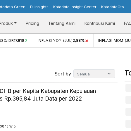
atadata Green
D-Insights
Katadata Insight Center
KatadataOto
Produk
Pricing
Tentang Kami
Kontribusi Kami
FA
USD/IDR
17.916
INFLASI YOY (JUL)
2,88%
INFLASI MOM (JU
T
Sort by
HB per Kapita Kabupaten Kepulauan
 Rp.395,84 Juta Data per 2022
08:15 WIB