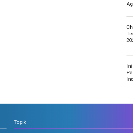
Ag
Ch
Te
20
In
Pe
In
Topik