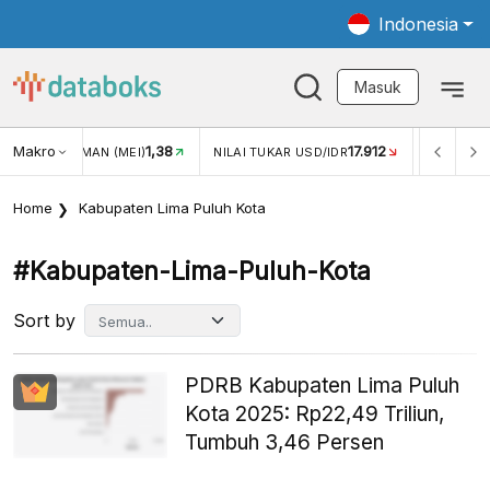
Indonesia
Masuk
Makro
1,38
17.912
JUNGAN WISMAN (MEI)
NILAI TUKAR USD/IDR
INFLASI Y
Home
Kabupaten Lima Puluh Kota
#kabupaten-Lima-Puluh-Kota
Sort by
PDRB Kabupaten Lima Puluh
Kota 2025: Rp22,49 Triliun,
Tumbuh 3,46 Persen