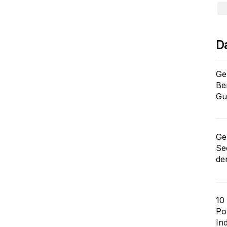
D
Ge
Be
Gu
Ge
Se
de
10
Po
In