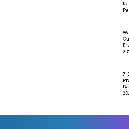
Ka
Pe
Wa
Gu
Er
20
7 
Pr
Da
20