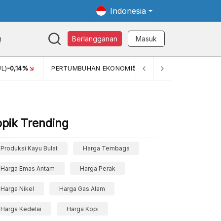
Indonesia
Q
Berlangganan
Masuk
,14%
PERTUMBUHAN EKONOMI
5,11%
PERTUMBUHAN EKON
opik Trending
Produksi Kayu Bulat
Harga Tembaga
Harga Emas Antam
Harga Perak
Harga Nikel
Harga Gas Alam
Harga Kedelai
Harga Kopi