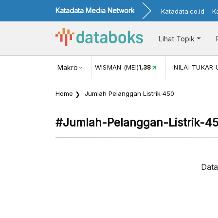
Katadata Media Network
Katadata.co.id
K
Lihat Topik
116,16
KUNJUNGAN WISMAN (MEI)
Makro
1,38
NILAI TUKAR USD/I
Home
Jumlah Pelanggan Listrik 450
#jumlah-Pelanggan-Listrik-4
Data