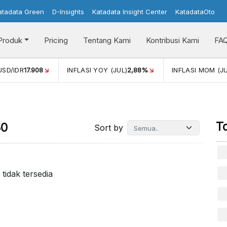
atadata Green
D-Insights
Katadata Insight Center
KatadataOto
Produk
Pricing
Tentang Kami
Kontribusi Kami
FA
DR
17.908
INFLASI YOY (JUL)
2,88%
INFLASI MOM (JUL)
-0
T
50
Sort by
 tidak tersedia