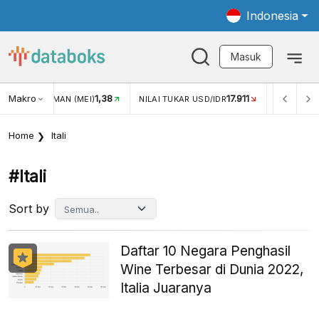
Indonesia
Masuk
Makro
1,38
17.911
JUNGAN WISMAN (MEI)
NILAI TUKAR USD/IDR
INFLASI Y
Home
Itali
#itali
Sort by
Daftar 10 Negara Penghasil
Wine Terbesar di Dunia 2022,
Italia Juaranya