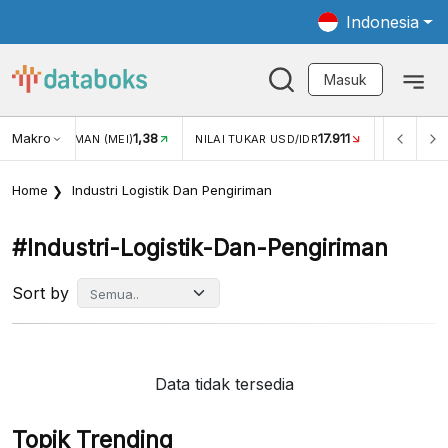
Indonesia
Masuk
Makro
1,38
17.911
JUNGAN WISMAN (MEI)
NILAI TUKAR USD/IDR
INFLASI Y
Home
Industri Logistik Dan Pengiriman
#industri-Logistik-Dan-Pengiriman
Sort by
Data tidak tersedia
Topik Trending