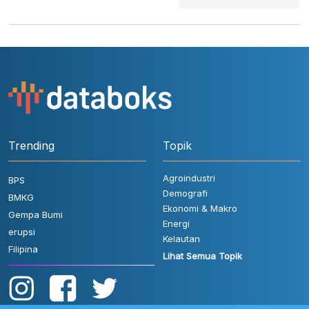
Trending
Topik
Agroindustri
BPS
Demografi
BMKG
Ekonomi & Makro
Gempa Bumi
Energi
erupsi
Kelautan
Filipina
Lihat Semua Topik