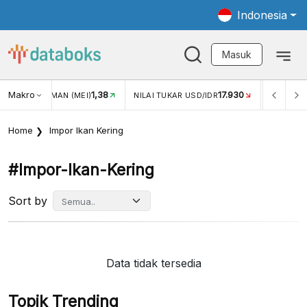
Indonesia
Masuk
Makro
1,38
17.930
JUNGAN WISMAN (MEI)
NILAI TUKAR USD/IDR
INFLASI 
Home
Impor Ikan Kering
#impor-Ikan-Kering
Sort by
Data tidak tersedia
Topik Trending