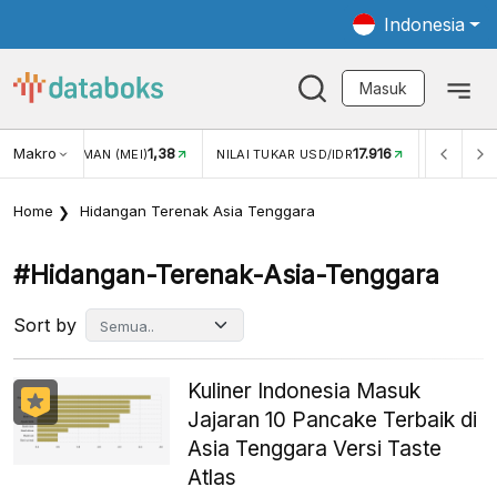
Indonesia
Masuk
Makro
1,38
17.916
JUNGAN WISMAN (MEI)
NILAI TUKAR USD/IDR
INFLASI Y
Home
Hidangan Terenak Asia Tenggara
#hidangan-Terenak-Asia-Tenggara
Sort by
Kuliner Indonesia Masuk
Jajaran 10 Pancake Terbaik di
Asia Tenggara Versi Taste
Atlas