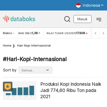
Indonesia
Masuk
Makro
1,38
17.908
JUNGAN WISMAN (MEI)
NILAI TUKAR USD/IDR
INFLASI 
Home
Hari Kopi Internasional
#hari-Kopi-Internasional
Sort by
Produksi Kopi Indonesia Naik
Jadi 774,60 Ribu Ton pada
2021