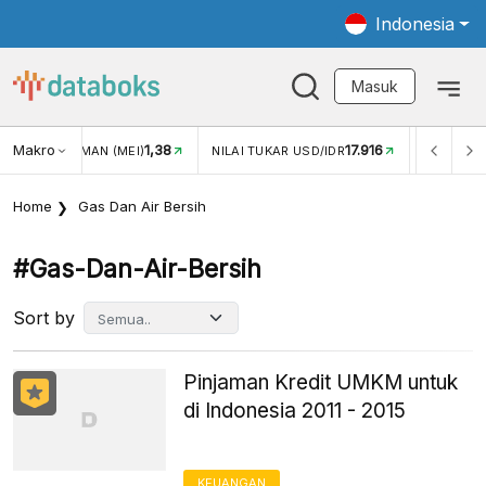
Indonesia
Masuk
Makro
1,38
17.916
JUNGAN WISMAN (MEI)
NILAI TUKAR USD/IDR
INFLASI Y
Home
Gas Dan Air Bersih
#gas-Dan-Air-Bersih
Sort by
Pinjaman Kredit UMKM untuk
di Indonesia 2011 - 2015
KEUANGAN