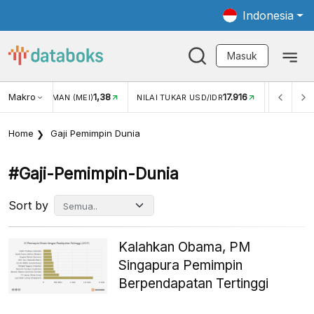
Indonesia
Masuk
Makro
1,38
17.916
JUNGAN WISMAN (MEI)
NILAI TUKAR USD/IDR
INFLASI Y
Home
Gaji Pemimpin Dunia
#gaji-Pemimpin-Dunia
Sort by
Kalahkan Obama, PM
Singapura Pemimpin
Berpendapatan Tertinggi