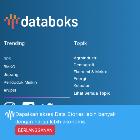
Trending
Topik
Agroindustri
BPS
Demografi
BMKG
Ekonomi & Makro
Jepang
Energi
Penduduk Miskin
Kelautan
erupsi
Lihat Semua Topik
Dapatkan akses Data Stories lebih banyak
dengan harga lebih ekonomis.
BERLANGGANAN
Aturan Pengguna
FAQ
Hubungi Kami
Kebijakan Privasi
Disclaimer