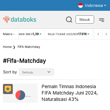
Indonesia
Masuk
Makro
1,38
17.916
JUNGAN WISMAN (MEI)
NILAI TUKAR USD/IDR
INFLASI Y
Home
FIFA Matchday
#fifa-Matchday
Sort by
Pemain Timnas Indonesia
FIFA Matchday Juni 2024,
Naturalisasi 43%