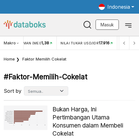
Indonesia
Masuk
Makro
1,38
17.916
JUNGAN WISMAN (MEI)
NILAI TUKAR USD/IDR
INFLASI Y
Home
Faktor Memilih Cokelat
#faktor-Memilih-Cokelat
Sort by
Bukan Harga, Ini
Pertimbangan Utama
Konsumen dalam Membeli
Cokelat