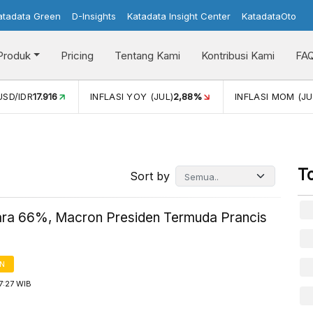
atadata Green
D-Insights
Katadata Insight Center
KatadataOto
Produk
Pricing
Tentang Kami
Kontribusi Kami
FA
USD/IDR
17.916
INFLASI YOY (JUL)
2,88%
INFLASI MOM (JU
T
Sort by
ara 66%, Macron Presiden Termuda Prancis
AN
7:27 WIB