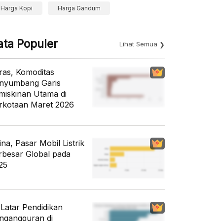
Harga Kopi
Harga Gandum
ata Populer
Lihat Semua
ras, Komoditas
nyumbang Garis
miskinan Utama di
rkotaan Maret 2026
ina, Pasar Mobil Listrik
rbesar Global pada
25
i Latar Pendidikan
ngangguran di