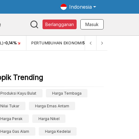
Indonesia
Q
Berlangganan
Masuk
L)
-0,14%
PERTUMBUHAN EKONOMI
5,11%
PERTUMBUHAN 
opik Trending
Produksi Kayu Bulat
Harga Tembaga
Nilai Tukar
Harga Emas Antam
Harga Perak
Harga Nikel
Harga Gas Alam
Harga Kedelai