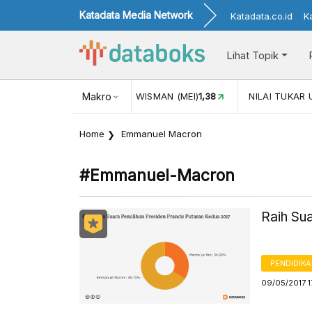
Katadata Media Network
Katadata.co.id
K
Lihat Topik
JUL)
116,16
KUNJUNGAN WISMAN (MEI)
Makro
1,38
NILAI TUKAR 
Home
Emmanuel Macron
#emmanuel-Macron
Raih Su
PENDIDIK
09/05/2017 1