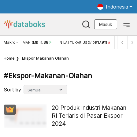
Indonesia
Masuk
Makro
1,38
17.911
JUNGAN WISMAN (MEI)
NILAI TUKAR USD/IDR
INFLASI YO
Home
Ekspor Makanan Olahan
#ekspor-Makanan-Olahan
Sort by
20 Produk Industri Makanan
RI Terlaris di Pasar Ekspor
2024