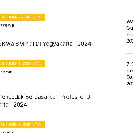
KONSUMEN & KESEHATAN
Wa
07:55 WIB
Gu
Er
20
Siswa SMP di DI Yogyakarta | 2024
7 
KONSUMEN & KESEHATAN
Pr
7:42 WIB
Da
20
Penduduk Berdasarkan Profesi di DI
rta | 2024
KONSUMEN & KESEHATAN
4:37 WIB