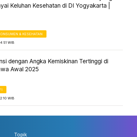
ai Keluhan Kesehatan di DI Yogyakarta |
KONSUMEN & KESEHATAN
4:51 WIB
insi dengan Angka Kemiskinan Tertinggi di
awa Awal 2025
FI
2:10 WIB
Topik