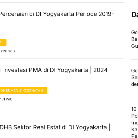
Perceraian di DI Yogyakarta Periode 2019-
D
Ge
Be
FI
Gu
10:26 WIB
i Investasi PMA di DI Yogyakarta | 2024
Ge
Se
de
KONSUMEN & KESEHATAN
7:31 WIB
10
Po
In
HB Sektor Real Estat di DI Yogyakarta |
Ka
Pe