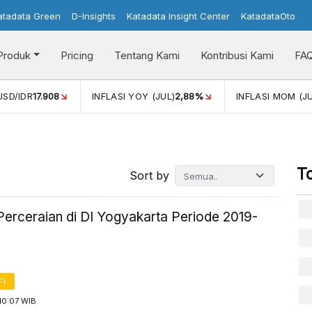
atadata Green
D-Insights
Katadata Insight Center
KatadataOto
Produk
Pricing
Tentang Kami
Kontribusi Kami
FA
USD/IDR
17.908
INFLASI YOY (JUL)
2,88%
INFLASI MOM (JU
T
Sort by
Perceraian di DI Yogyakarta Periode 2019-
FI
10:07 WIB