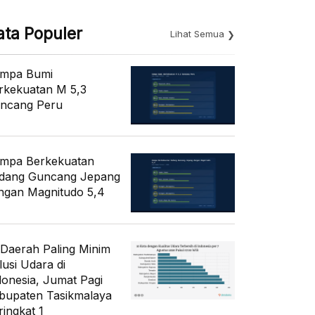
ata Populer
Lihat Semua
mpa Bumi
rkekuatan M 5,3
ncang Peru
mpa Berkekuatan
dang Guncang Jepang
ngan Magnitudo 5,4
 Daerah Paling Minim
lusi Udara di
donesia, Jumat Pagi
bupaten Tasikmalaya
ringkat 1