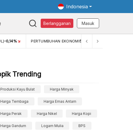
Indonesia
Q
Berlangganan
Masuk
L)
-0,14%
PERTUMBUHAN EKONOMI
5,11%
PERTUMBUHAN 
opik Trending
Produksi Kayu Bulat
Harga Minyak
Harga Tembaga
Harga Emas Antam
Harga Perak
Harga Nikel
Harga Kopi
Harga Gandum
Logam Mulia
BPS