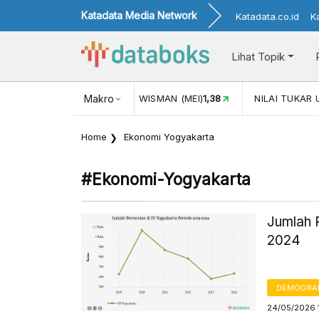
Katadata Media Network
Katadata.co.id
K
Lihat Topik
JUL)
116,16
KUNJUNGAN WISMAN (MEI)
Makro
1,38
NILAI TUKAR 
Home
Ekonomi Yogyakarta
#ekonomi-Yogyakarta
Jumlah 
2024
DEMOGRA
24/05/2026 