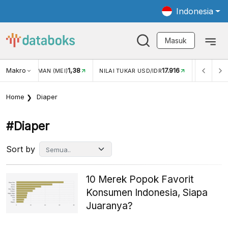
Indonesia
Masuk
Makro
1,38
17.916
JUNGAN WISMAN (MEI)
NILAI TUKAR USD/IDR
INFLASI Y
Home
Diaper
#diaper
Sort by
10 Merek Popok Favorit
Konsumen Indonesia, Siapa
Juaranya?