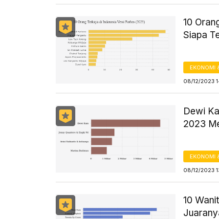
10 Orang
Siapa T
EKONOMI 
08/12/2023 
Dewi Ka
2023 Me
EKONOMI 
08/12/2023 1
10 Wanit
Juarany