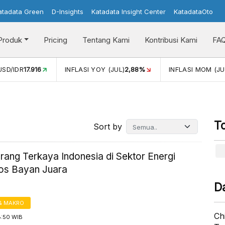
atadata Green
D-Insights
Katadata Insight Center
KatadataOto
Produk
Pricing
Tentang Kami
Kontribusi Kami
FA
Y (JUL)
2,88%
INFLASI MOM (JUL)
-0,14%
PERTUMBUHAN
T
Sort by
rang Terkaya Indonesia di Sektor Energi
os Bayan Juara
D
& MAKRO
Ch
8:50 WIB