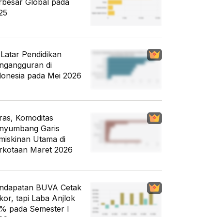
rbesar Global pada
25
i Latar Pendidikan
ngangguran di
donesia pada Mei 2026
ras, Komoditas
nyumbang Garis
miskinan Utama di
rkotaan Maret 2026
ndapatan BUVA Cetak
kor, tapi Laba Anjlok
% pada Semester I