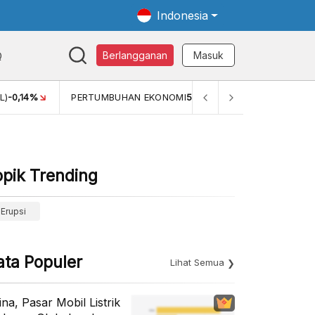
Indonesia
Q
Berlangganan
Masuk
 EKONOMI
5,11%
PERTUMBUHAN EKONOMI (YOY) (Q1)
5,61%
opik Trending
Erupsi
ata Populer
Lihat Semua
ina, Pasar Mobil Listrik