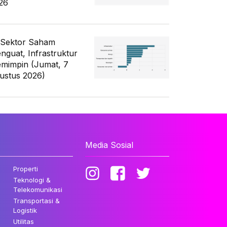
26
 Sektor Saham
nguat, Infrastruktur
mimpin (Jumat, 7
ustus 2026)
Media Sosial
Properti
Teknologi &
Telekomunikasi
Transportasi &
Logistik
Utilitas