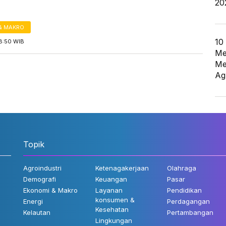
20
& MAKRO
10
8:50 WIB
Me
Me
Ag
Topik
Agroindustri
Ketenagakerjaan
Olahraga
Demografi
Keuangan
Pasar
Ekonomi & Makro
Layanan
Pendidikan
konsumen &
Energi
Perdagangan
Kesehatan
Kelautan
Pertambangan
Lingkungan