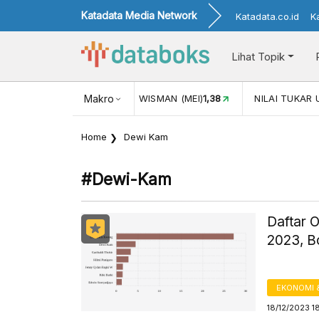
Katadata Media Network
Katadata.co.id
K
Lihat Topik
ISMAN (MEI)
1,38
Makro
NILAI TUKAR USD/IDR
17.916
INFLASI YO
Home
Dewi Kam
#dewi-Kam
Daftar O
2023, B
EKONOMI 
18/12/2023 1