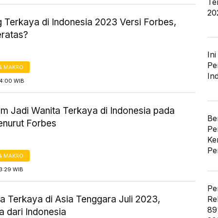
Te
20
 Terkaya di Indonesia 2023 Versi Forbes,
eratas?
In
Pe
& MAKRO
In
14:00 WIB
m Jadi Wanita Terkaya di Indonesia pada
Be
nurut Forbes
Pe
Ke
Pe
& MAKRO
3:29 WIB
Pe
a Terkaya di Asia Tenggara Juli 2023,
Re
89
a dari Indonesia