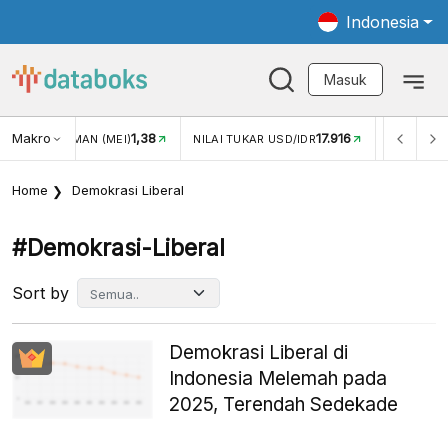
Indonesia
Masuk
Makro
17.916
2,88%
-
KAR USD/IDR
INFLASI YOY (JUL)
INFLASI MOM (JUL)
Home
Demokrasi Liberal
#demokrasi-Liberal
Sort by
Demokrasi Liberal di
Indonesia Melemah pada
2025, Terendah Sedekade