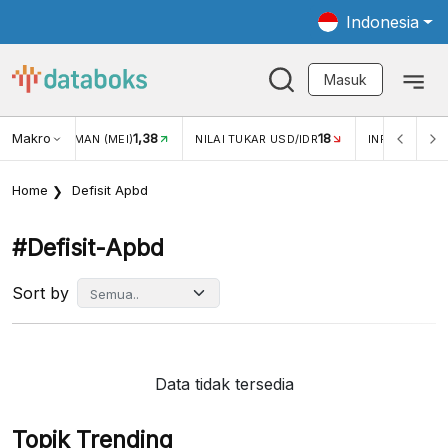
Indonesia
Masuk
Makro
1,38
18
JUNGAN WISMAN (MEI)
NILAI TUKAR USD/IDR
INFLASI YOY 
Home
Defisit Apbd
#defisit-Apbd
Sort by
Data tidak tersedia
Topik Trending