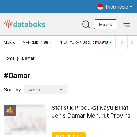
Indonesia
Masuk
Makro
1,38
17.916
JUNGAN WISMAN (MEI)
NILAI TUKAR USD/IDR
INFLASI Y
Home
Damar
#damar
Sort by
Statistik Produksi Kayu Bulat
Jenis Damar Menurut Provinsi
AGROINDUSTRI