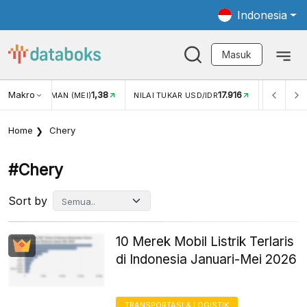
Indonesia
Masuk
Makro
1,38
17.916
2,88%
(MEI)
NILAI TUKAR USD/IDR
INFLASI YOY (JUL)
Home
Chery
#chery
Sort by
10 Merek Mobil Listrik Terlaris
di Indonesia Januari-Mei 2026
TRANSPORTASI & LOGISTIK