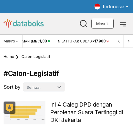
Indonesia
Masuk
Makro
17.908
2,88%
NILAI TUKAR USD/IDR
INFLASI YOY (JUL)
INFLASI
Home
Calon Legislatif
#calon-Legislatif
Sort by
Ini 4 Caleg DPD dengan
Perolehan Suara Tertinggi di
DKI Jakarta