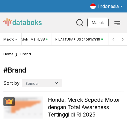
Indonesia
Masuk
1,38
Makro
17.916
2,88%
)
NILAI TUKAR USD/IDR
INFLASI YOY (JUL)
Home
Brand
#brand
Sort by
Honda, Merek Sepeda Motor
dengan Total Awareness
Tertinggi di RI 2025