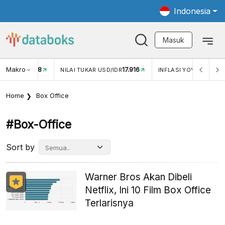
Indonesia
Masuk
Makro
17.916
2,88%
-
KAR USD/IDR
INFLASI YOY (JUL)
INFLASI MOM (JUL)
Home
Box Office
#box-Office
Sort by
Warner Bros Akan Dibeli
Netflix, Ini 10 Film Box Office
Terlarisnya