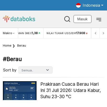
Indonesia
Masuk
Makro
17.908
2,88%
 TUKAR USD/IDR
INFLASI YOY (JUL)
INFLASI MOM (JU
Home
Berau
#berau
Sort by
Prakiraan Cuaca Berau Hari
Ini 31 Juli 2026: Udara Kabur,
Suhu 23-30 °C