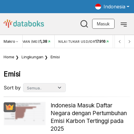
Indonesia
Masuk
Makro
1,38
17.916
JUNGAN WISMAN (MEI)
NILAI TUKAR USD/IDR
INFLASI Y
Home
Lingkungan
Emisi
Emisi
Sort by
Indonesia Masuk Daftar
Negara dengan Pertumbuhan
Emisi Karbon Tertinggi pada
2025