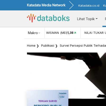
Katadata Media Network
Katadata.co.id
K
Lihat Topik
(MEI)
1,38
NILAI TUKAR USD/IDR
Makro
17.916
INFLASI YOY (JUL)
Home
Publikasi
Survei Persepsi Publik Terhadap