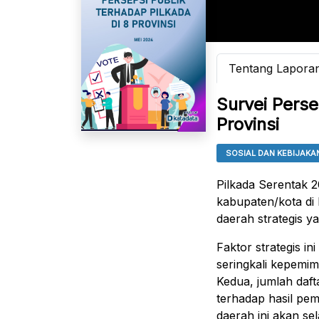
Tentang Lapora
Survei Perse
Provinsi
SOSIAL DAN KEBIJAKA
Pilkada Serentak 2
kabupaten/kota di 
daerah strategis y
Faktor strategis in
seringkali kepemim
Kedua, jumlah daf
terhadap hasil pem
daerah ini akan se