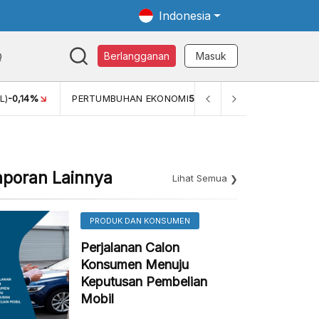
Indonesia
Q
Berlangganan
Masuk
MI
5,11%
PERTUMBUHAN EKONOMI (YOY) (Q1)
5,61%
PDB 
aporan Lainnya
Lihat Semua
PRODUK DAN KONSUMEN
Perjalanan Calon
Konsumen Menuju
Keputusan Pembelian
Mobil