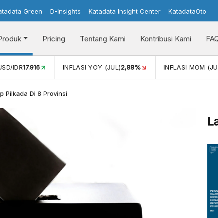
atadata Green
D-Insights
Katadata Insight Center
KatadataOto
Produk
Pricing
Tentang Kami
Kontribusi Kami
FA
2,88%
INFLASI MOM (JUL)
-0,14%
PERTUMBUHAN EKONO
 Pilkada Di 8 Provinsi
L