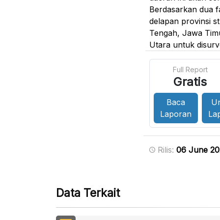
Berdasarkan dua fa
delapan provinsi s
Tengah, Jawa Timu
Utara untuk disurve
Full Report
Gratis
Baca
U
Laporan
La
Rilis:
06 June 2
Data Terkait