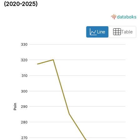
(2020-2025)
Line
Table
:
:
[/]
[/]
[bold]
[bold]