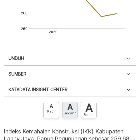
UNDUH
SUMBER
PDF
PNG
Silakan
login
untuk mengakses informasi ini
.
Belum
KATADATA INSIGHT CENTER
punya akun?
Silakan
Daftar sekarang
,
GRATIS!
XLS
EMBED
A
A
Hubungi sekarang »
A
Kecil
Sedang
Besar
Indeks Kemahalan Konstruksi (IKK) Kabupaten
Lanny Jaya, Papua Pegunungan sebesar 259,68