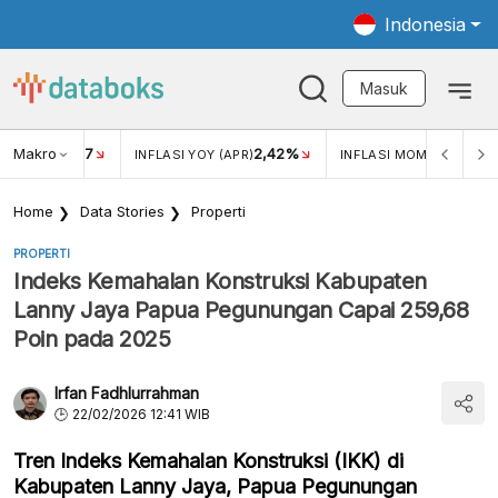
Indonesia
Masuk
Makro
17
2,42%
0,1
KAR USD/IDR
INFLASI YOY (APR)
INFLASI MOM (APR)
Home
Data Stories
Properti
PROPERTI
Indeks Kemahalan Konstruksi Kabupaten
Lanny Jaya Papua Pegunungan Capai 259,68
Poin pada 2025
Irfan Fadhlurrahman
22/02/2026 12:41 WIB
Tren Indeks Kemahalan Konstruksi (IKK) di
Kabupaten Lanny Jaya, Papua Pegunungan