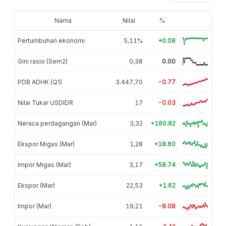
Nama
Nilai
%
Pertumbuhan ekonomi
5,11%
+0.08
Gini rasio (Sem2)
0,38
0.00
PDB ADHK (Q1)
3.447,70
-0.77
Nilai Tukar USDIDR
17
-0.03
Neraca perdagangan (Mar)
3,32
+160.82
Ekspor Migas (Mar)
1,28
+18.60
Impor Migas (Mar)
3,17
+58.74
Ekspor (Mar)
22,53
+1.62
Impor (Mar)
19,21
-8.08