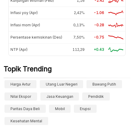
Kunjungan Wisman (Feb)
1,16
-2.42
Inflasi yoy (Apr)
2,42%
-1.06
Inflasi mom (Apr)
0,13%
-0.28
Persentase kemiskinan (Des)
7,50%
-0.75
NTP (Apr)
112,29
+0.43
Topik Trending
Harga Avtur
Utang Luar Negeri
Bawang Putih
Nilai Ekspor
Jasa Keuangan
Pendidik
Paritas Daya Beli
Mobil
Erupsi
Kesehatan Mental