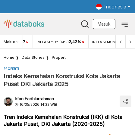
Indonesia
Masuk
Makro
17
2,42%
0,4
KAR USD/IDR
INFLASI YOY (APR)
INFLASI MOM (MAR)
Home
Data Stories
Properti
PROPERTI
Indeks Kemahalan Konstruksi Kota Jakarta
Pusat DKI Jakarta 2025
Irfan Fadhlurrahman
16/05/2026 14:22 WIB
Tren Indeks Kemahalan Konstruksi (IKK) di Kota
Jakarta Pusat, DKI Jakarta (2020-2025)