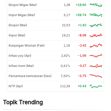
Ekspor Migas (Mar)
1,28
+18.60
Impor Migas (Mar)
3,17
+58.74
Ekspor (Mar)
22,53
+1.62
Impor (Mar)
19,21
-8.08
Kunjungan Wisman (Feb)
1,16
-2.42
Inflasi yoy (Apr)
2,42%
-1.06
Inflasi mom (Mar)
0,41%
-0.27
Persentase kemiskinan (Des)
7,50%
-0.75
NTP (Apr)
112,29
+0.43
Topik Trending