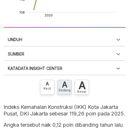
UNDUH
SUMBER
PDF
PNG
Silakan
login
untuk mengakses informasi ini
.
Belum
KATADATA INSIGHT CENTER
punya akun?
Silakan
Daftar sekarang
,
GRATIS!
XLS
EMBED
A
A
Hubungi sekarang »
A
Kecil
Sedang
Besar
Indeks Kemahalan Konstruksi (IKK) Kota Jakarta
Pusat, DKI Jakarta sebesar 119,26 poin pada 2025.
Angka tersebut naik 0,12 poin dibanding tahun lalu