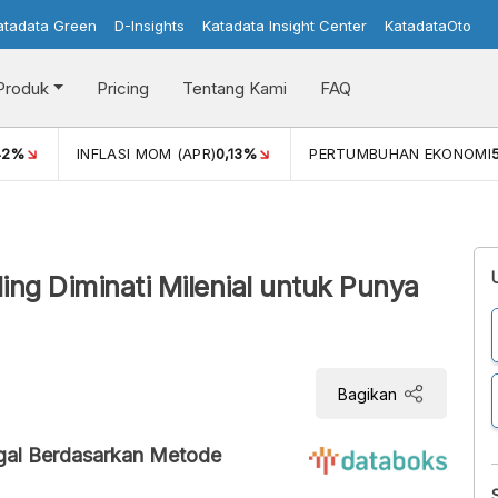
atadata Green
D-Insights
Katadata Insight Center
KatadataOto
Produk
Pricing
Tentang Kami
FAQ
42%
INFLASI MOM (APR)
0,13%
PERTUMBUHAN EKONOMI
ng Diminati Milenial untuk Punya
Bagikan
gal Berdasarkan Metode