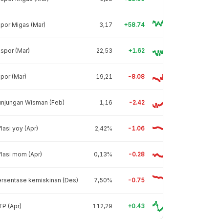
por Migas (Mar)
3,17
+58.74
spor (Mar)
22,53
+1.62
por (Mar)
19,21
-8.08
unjungan Wisman (Feb)
1,16
-2.42
flasi yoy (Apr)
2,42%
-1.06
flasi mom (Apr)
0,13%
-0.28
rsentase kemiskinan (Des)
7,50%
-0.75
P (Apr)
112,29
+0.43