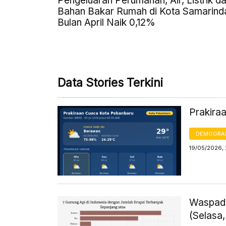
Pengeluaran Perumahan, Air, Listrik d
Bahan Bakar Rumah di Kota Samarind
Bulan April Naik 0,12%
Data Stories Terkini
Prakira
DEMOGRA
19/05/2026,
Waspada
(Selasa,