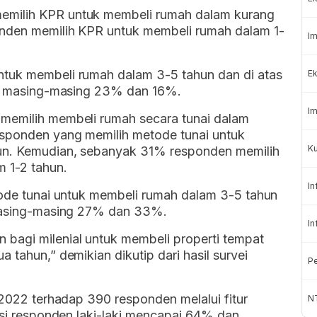
emilih KPR untuk membeli rumah dalam kurang
onden memilih KPR untuk membeli rumah dalam 1-
Im
ntuk membeli rumah dalam 3-5 tahun dan di atas
Ek
nya masing-masing 23% dan 16%.
Im
 memilih membeli rumah secara tunai dalam
esponden yang memilih metode tunai untuk
K
un. Kemudian, sebanyak 31% responden memilih
 1-2 tahun.
In
tode tunai untuk membeli rumah dalam 3-5 tahun
 masing-masing 27% dan 33%.
In
bagi milenial untuk membeli properti tempat
 tahun,” demikian dikutip dari hasil survei
Pe
 2022 terhadap 390 responden melalui fitur
NT
rsi responden laki-laki mencapai 64% dan