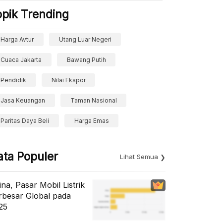
opik Trending
Harga Avtur
Utang Luar Negeri
Cuaca Jakarta
Bawang Putih
Pendidik
Nilai Ekspor
Jasa Keuangan
Taman Nasional
Paritas Daya Beli
Harga Emas
ata Populer
Lihat Semua
ina, Pasar Mobil Listrik
rbesar Global pada
25