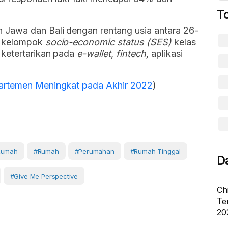
T
 Jawa dan Bali dengan rentang usia antara 26-
m kelompok
socio-economic status (SES)
kelas
 ketertarikan pada
­e-wallet, fintech,
aplikasi
artemen Meningkat pada Akhir 2022
)
Rumah
#Rumah
#Perumahan
#Rumah Tinggal
D
#Give Me Perspective
Ch
Te
20