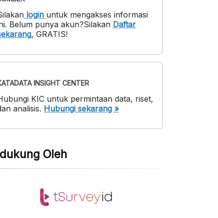
Silakan
login
untuk mengakses informasi
ni
.
Belum punya akun?
Silakan
Daftar
sekarang
,
GRATIS!
KATADATA INSIGHT CENTER
Hubungi KIC untuk permintaan data, riset,
dan analisis.
Hubungi sekarang »
idukung Oleh