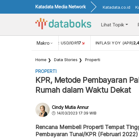
Katadata Media Network
Katadata.co.id
K
Lihat Topik
 (FEB)
1,16
NILAI TUKAR USD/IDR
Makro
17
INFLASI YOY (APR)
2,
Home
Data Stories
Properti
PROPERTI
KPR, Metode Pembayaran Pali
Rumah dalam Waktu Dekat
Cindy Mutia Annur
14/03/2023 17:39 WIB
Rencana Membeli Properti Tempat Ting
Pembayaran Tunai/KPR (Februari 2022)