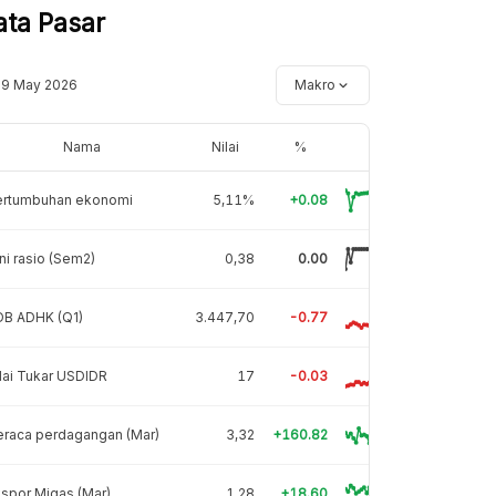
ata Pasar
19 May 2026
Makro
Nama
Nilai
%
ertumbuhan ekonomi
5,11%
+0.08
ni rasio (Sem2)
0,38
0.00
DB ADHK (Q1)
3.447,70
-0.77
lai Tukar USDIDR
17
-0.03
eraca perdagangan (Mar)
3,32
+160.82
spor Migas (Mar)
1,28
+18.60