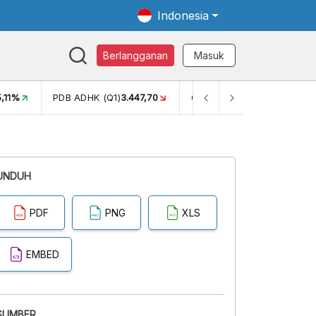
Indonesia
Berlangganan
Masuk
5,11%
PDB ADHK (Q1)
3.447,70
GINI RASIO (SEM2)
0,38
UNDUH
PDF
PNG
XLS
EMBED
SUMBER