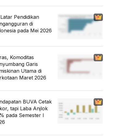
i Latar Pendidikan
ngangguran di
donesia pada Mei 2026
ras, Komoditas
nyumbang Garis
miskinan Utama di
rkotaan Maret 2026
ndapatan BUVA Cetak
kor, tapi Laba Anjlok
% pada Semester I
26