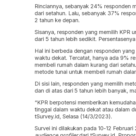
Rinciannya, sebanyak 24% responden m
dari setahun. Lalu, sebanyak 37% resp
2 tahun ke depan.
Sisanya, responden yang memilih KPR u
dari 5 tahun lebih sedikit. Persentase
Hal ini berbeda dengan responden yang
waktu dekat. Tercatat, hanya ada 9% r
membeli rumah dalam kurang dari setah
metode tunai untuk membeli rumah dalam
Di sisi lain, responden yang memilih me
dan di atas dari 5 tahun lebih banyak,
“KPR berpotensi memberikan kemudahan 
tinggal dalam waktu dekat atau dalam dua
tSurvey.id, Selasa (14/3/2023).
Survei ini dilakukan pada 10-12 Februari
audience profiler
dari tSurvey.id. Propo