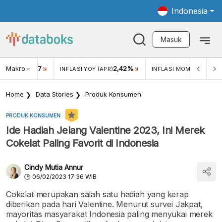
Indonesia
Masuk
Makro
17
2,42%
0,4
KAR USD/IDR
INFLASI YOY (APR)
INFLASI MOM (MAR)
Home
Data Stories
Produk Konsumen
PRODUK KONSUMEN
Ide Hadiah Jelang Valentine 2023, Ini Merek
Cokelat Paling Favorit di Indonesia
Cindy Mutia Annur
06/02/2023 17:36 WIB
Cokelat merupakan salah satu hadiah yang kerap
diberikan pada hari Valentine. Menurut survei Jakpat,
mayoritas masyarakat Indonesia paling menyukai merek