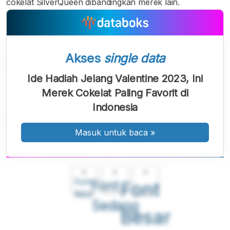
cokelat SilverQueen dibandingkan merek lain.
Akses
single data
Ide Hadiah Jelang Valentine 2023, Ini
Merek Cokelat Paling Favorit di
Indonesia
Masuk untuk baca
»
A
A
A
Font
Font
Font
Kecil
Sedang
Besar