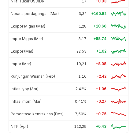
Nilai Tukar USDIDR
17
-0.03
Neraca perdagangan (Mar)
3,32
+160.82
Ekspor Migas (Mar)
1,28
+18.60
Impor Migas (Mar)
3,17
+58.74
Ekspor (Mar)
22,53
+1.62
Impor (Mar)
19,21
-8.08
Kunjungan Wisman (Feb)
1,16
-2.42
Inflasi yoy (Apr)
2,42%
-1.06
Inflasi mom (Mar)
0,41%
-0.27
Persentase kemiskinan (Des)
7,50%
-0.75
NTP (Apr)
112,29
+0.43