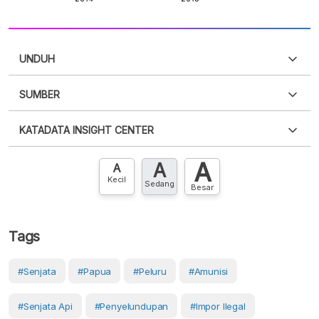
UNDUH
SUMBER
PDF
PNG
Silakan
login
untuk mengakses informasi ini
.
Belum
KATADATA INSIGHT CENTER
punya akun?
Silakan
Daftar sekarang
,
GRATIS!
XLS
EMBED
A
A
Hubungi sekarang »
A
Kecil
Sedang
Besar
Tags
#Senjata
#Papua
#peluru
#amunisi
#senjata Api
#penyelundupan
#Impor Ilegal