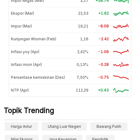
Impor Migas (Mar)
3,17
+58.74
Ekspor (Mar)
22,53
+1.62
Impor (Mar)
19,21
-8.08
Kunjungan Wisman (Feb)
1,16
-2.42
Inflasi yoy (Apr)
2,42%
-1.06
Inflasi mom (Apr)
0,13%
-0.28
Persentase kemiskinan (Des)
7,50%
-0.75
NTP (Apr)
112,29
+0.43
Topik Trending
Harga Avtur
Utang Luar Negeri
Bawang Putih
Nilai Ekspor
Jasa Keuangan
Pendidik