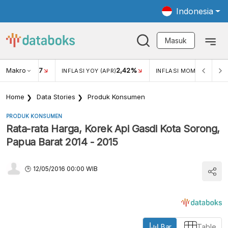
Indonesia
Masuk
Makro
17
2,42%
0,1
KAR USD/IDR
INFLASI YOY (APR)
INFLASI MOM (APR)
Home
Data Stories
Produk Konsumen
PRODUK KONSUMEN
Rata-rata Harga, Korek Api Gasdi Kota Sorong,
Papua Barat 2014 - 2015
12/05/2016 00:00 WIB
Bar
Table