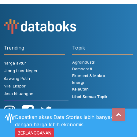
Trending
Topik
Agroindustri
harga avtur
Demografi
Utang Luar Negeri
Ekonomi & Makro
Bawang Putih
Energi
Nilai Ekspor
Kelautan
Jasa Keuangan
Lihat Semua Topik
Dapatkan akses Data Stories lebih banyak
dengan harga lebih ekonomis.
BERLANGGANAN
Aturan Pengguna
FAQ
Hubungi Kami
Kebijakan Privasi
Disclaimer