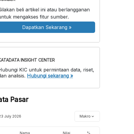
Silakan beli artikel ini atau berlangganan
untuk mengakses fitur sumber.
Dapatkan Sekarang
»
KATADATA INSIGHT CENTER
Hubungi KIC untuk permintaan data, riset,
dan analisis.
Hubungi sekarang »
ata Pasar
23 July 2026
Makro
Nama
Nilai
%