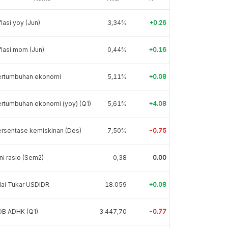
flasi yoy (Jun)
3,34%
+0.26
flasi mom (Jun)
0,44%
+0.16
ertumbuhan ekonomi
5,11%
+0.08
rtumbuhan ekonomi (yoy) (Q1)
5,61%
+4.08
rsentase kemiskinan (Des)
7,50%
-0.75
ni rasio (Sem2)
0,38
0.00
lai Tukar USDIDR
18.059
+0.08
DB ADHK (Q1)
3.447,70
-0.77