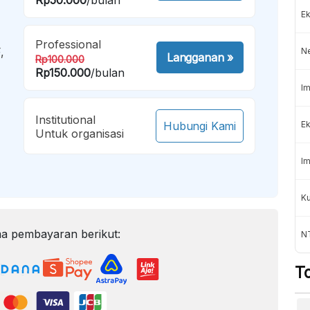
Ek
Professional
,
N
Langganan
»
Rp100.000
Rp150.000
/bulan
Im
Institutional
Hubungi Kami
Ek
Untuk organisasi
Im
K
a pembayaran berikut:
NT
T