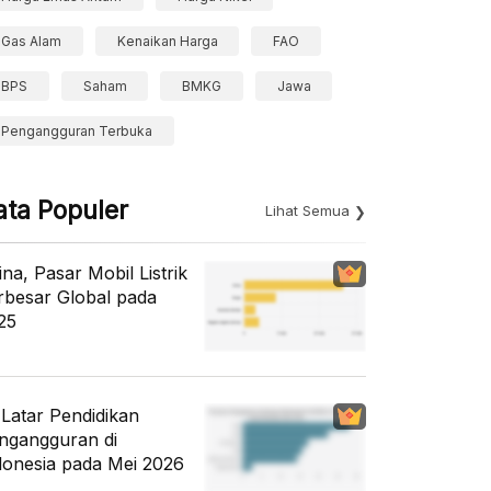
Gas Alam
Kenaikan Harga
FAO
BPS
Saham
BMKG
Jawa
Pengangguran Terbuka
ata Populer
Lihat Semua
ina, Pasar Mobil Listrik
rbesar Global pada
25
i Latar Pendidikan
ngangguran di
donesia pada Mei 2026