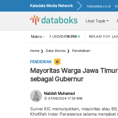
Katadata Media Network
Katadata.co.id
K
Lihat Topik
 (MEI)
1,38
NILAI TUKAR USD/IDR
Makro
18.059
INFLASI YOY (JU
Home
Data Stories
Pendidikan
PENDIDIKAN
Mayoritas Warga Jawa Timur 
sebagai Gubernur
Nabilah Muhamad
07/06/2024 17:26 WIB
Survei KIC menunjukkan, mayoritas atau 8
Khofifah Indar Parawansa selama menjabat 