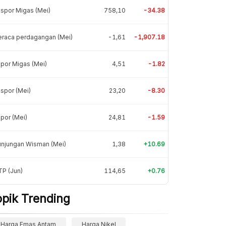
spor Migas (Mei)
758,10
-34.38
eraca perdagangan (Mei)
-1,61
-1,907.18
por Migas (Mei)
4,51
-1.82
spor (Mei)
23,20
-8.30
por (Mei)
24,81
-1.59
unjungan Wisman (Mei)
1,38
+10.69
P (Jun)
114,65
+0.76
opik Trending
Harga Emas Antam
Harga Nikel