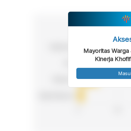
Akse
Mayoritas Warga
Kinerja Khof
Masu