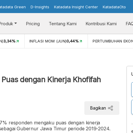
atadata Green
D-Insights
Katadata Insight Center
KatadataOto
Produk
Pricing
Tentang Kami
Kontribusi Kami
FA
N)
3,34%
INFLASI MOM (JUN)
0,44%
PERTUMBUHAN EKO
Puas dengan Kinerja Khofifah
Bagikan
6,7% responden mengaku puas dengan kinerja
sebagai Gubernur Jawa Timur periode 2019-2024.