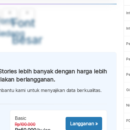
A
A
In
ont
Font
In
Sedang
Besar
P
Pe
tories lebih banyak dengan harga lebih
Pe
lakan berlangganan.
antu kami untuk menyajikan data berkualitas.
Gi
Ni
Basic
P
Langganan
»
Rp100.000
Rp50.000
/bulan