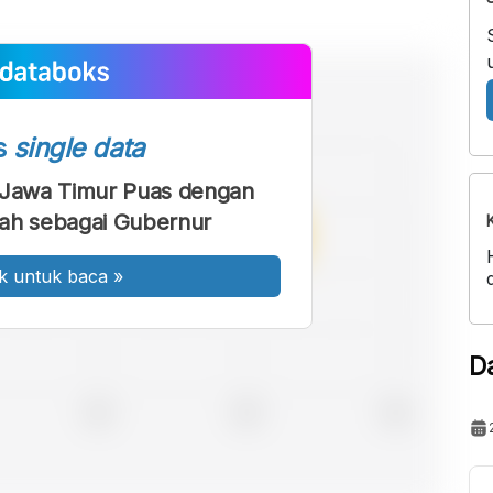
s
single data
 Jawa Timur Puas dengan
ifah sebagai Gubernur
k untuk baca
»
D