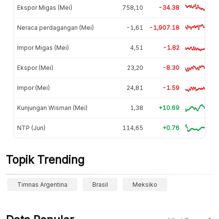
Ekspor Migas (Mei)
758,10
-34.38
Neraca perdagangan (Mei)
-1,61
-1,907.18
Impor Migas (Mei)
4,51
-1.82
Ekspor (Mei)
23,20
-8.30
Impor (Mei)
24,81
-1.59
Kunjungan Wisman (Mei)
1,38
+10.69
NTP (Jun)
114,65
+0.76
Topik Trending
Timnas Argentina
Brasil
Meksiko