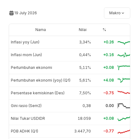
19 July 2026
Makro
Nama
Nilai
%
Inflasi yoy (Jun)
3,34%
+0.26
Inflasi mom (Jun)
0,44%
+0.16
Pertumbuhan ekonomi
5,11%
+0.08
Pertumbuhan ekonomi (yoy) (Q1)
5,61%
+4.08
Persentase kemiskinan (Des)
7,50%
-0.75
Gini rasio (Sem2)
0,38
0.00
Nilai Tukar USDIDR
18.059
+0.08
PDB ADHK (Q1)
3.447,70
-0.77