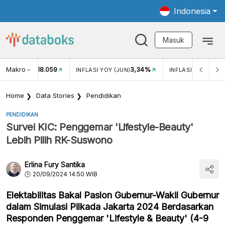
Indonesia
Masuk
Makro
18.059
3,34%
UKAR USD/IDR
INFLASI YOY (JUN)
INFLASI MOM (JUN
Home
Data Stories
Pendidikan
PENDIDIKAN
Survei KIC: Penggemar 'Lifestyle-Beauty'
Lebih Pilih RK-Suswono
Erlina Fury Santika
20/09/2024 14:50 WIB
Elektabilitas Bakal Paslon Gubernur-Wakil Gubernur
dalam Simulasi Pilkada Jakarta 2024 Berdasarkan
Responden Penggemar 'Lifestyle & Beauty' (4-9