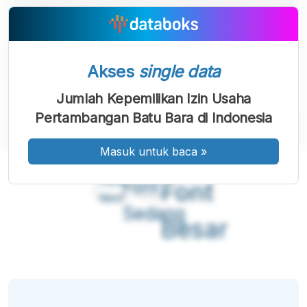
Akses
single data
Jumlah Kepemilikan Izin Usaha
Pertambangan Batu Bara di Indonesia
Masuk untuk baca
»
A
A
A
Font
Font
Font
Kecil
Sedang
Besar