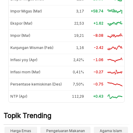
Impor Migas (Mar)
3,17
+58.74
Ekspor (Mar)
22,53
+1.62
Impor (Mar)
19,21
-8.08
Kunjungan Wisman (Feb)
1,16
-2.42
Inflasi yoy (Apr)
2,42%
-1.06
Inflasi mom (Mar)
0,41%
-0.27
Persentase kemiskinan (Des)
7,50%
-0.75
NTP (Apr)
112,29
+0.43
Topik Trending
Harga Emas
Pengeluaran Makanan
Agama Islam