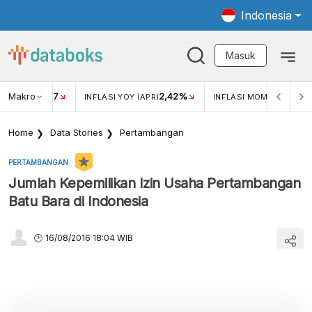
Indonesia
Masuk
Makro
17
2,42%
0,4
KAR USD/IDR
INFLASI YOY (APR)
INFLASI MOM (MAR)
Home
Data Stories
Pertambangan
PERTAMBANGAN
Jumlah Kepemilikan Izin Usaha Pertambangan
Batu Bara di Indonesia
16/08/2016 18:04 WIB