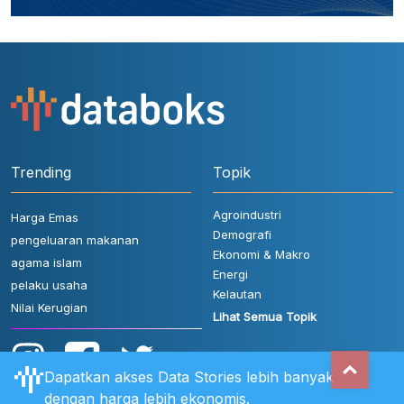
Trending
Topik
Agroindustri
Harga Emas
Demografi
pengeluaran makanan
Ekonomi & Makro
agama islam
Energi
pelaku usaha
Kelautan
Nilai Kerugian
Lihat Semua Topik
Dapatkan akses Data Stories lebih banyak
dengan harga lebih ekonomis.