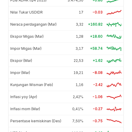
PDB ADHK (Q4 2025)
3.474,50
+0.86
Nilai Tukar USDIDR
17
-0.03
Neraca perdagangan (Mar)
3,32
+160.82
Ekspor Migas (Mar)
1,28
+18.60
Impor Migas (Mar)
3,17
+58.74
Ekspor (Mar)
22,53
+1.62
Impor (Mar)
19,21
-8.08
Kunjungan Wisman (Feb)
1,16
-2.42
Inflasi yoy (Apr)
2,42%
-1.06
Inflasi mom (Mar)
0,41%
-0.27
Persentase kemiskinan (Des)
7,50%
-0.75