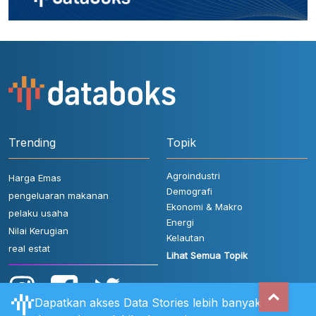
Trending
Topik
Agroindustri
Harga Emas
Demografi
pengeluaran makanan
Ekonomi & Makro
pelaku usaha
Energi
Nilai Kerugian
Kelautan
real estat
Lihat Semua Topik
Dapatkan akses Data Stories lebih banyak