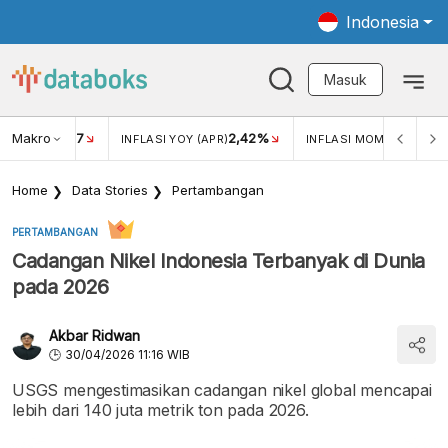
Indonesia
Masuk
Makro
17
2,42%
0,4
KAR USD/IDR
INFLASI YOY (APR)
INFLASI MOM (MAR)
Home
Data Stories
Pertambangan
PERTAMBANGAN
Cadangan Nikel Indonesia Terbanyak di Dunia
pada 2026
Akbar Ridwan
30/04/2026 11:16 WIB
USGS mengestimasikan cadangan nikel global mencapai
lebih dari 140 juta metrik ton pada 2026.