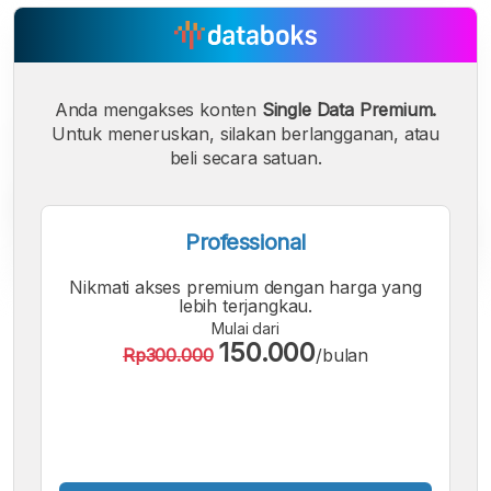
Anda mengakses konten
Single Data Premium.
Untuk meneruskan, silakan berlangganan, atau
beli secara satuan.
Professional
Nikmati akses premium dengan harga yang
lebih terjangkau.
A
A
A
Mulai dari
Font
Font
Font
150.000
Rp300.000
/bulan
Kecil
Sedang
Besar