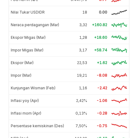
Nilai Tukar USDIDR
18
0.00
Neraca perdagangan (Mar)
3,32
+160.82
Ekspor Migas (Mar)
1,28
+18.60
Impor Migas (Mar)
3,17
+58.74
Ekspor (Mar)
22,53
+1.62
Impor (Mar)
19,21
-8.08
Kunjungan Wisman (Feb)
1,16
-2.42
Inflasi yoy (Apr)
2,42%
-1.06
Inflasi mom (Apr)
0,13%
-0.28
Persentase kemiskinan (Des)
7,50%
-0.75