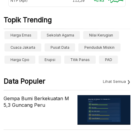
NTP (Apr)
112,29
+0.43
Topik Trending
Harga Emas
Sekolah Agama
Nilai Kerugian
Cuaca Jakarta
Pusat Data
Penduduk Miskin
Harga Cpo
Erupsi
Titik Panas
PAD
Data Populer
Lihat Semua
Gempa Bumi Berkekuatan M
5,3 Guncang Peru