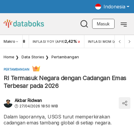
Indonesia
Masuk
Makro
18
2,42%
0,13%
KAR USD/IDR
INFLASI YOY (APR)
INFLASI MOM (APR)
Home
Data Stories
Pertambangan
PERTAMBANGAN
RI Termasuk Negara dengan Cadangan Emas
Terbesar pada 2026
Akbar Ridwan
27/04/2026 18:50 WIB
Dalam laporannya, USGS turut memperkirakan
cadangan emas tambang global di setiap negara.