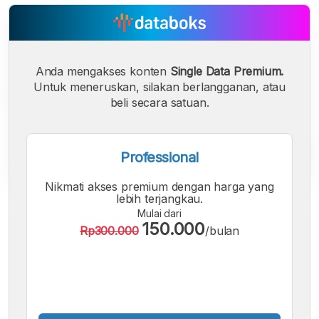
Anda mengakses konten
Single Data Premium.
Untuk meneruskan, silakan berlangganan, atau
beli secara satuan.
Professional
Nikmati akses premium dengan harga yang
lebih terjangkau.
A
A
A
Mulai dari
Font
Font
Font
150.000
Rp300.000
/bulan
Kecil
Sedang
Besar