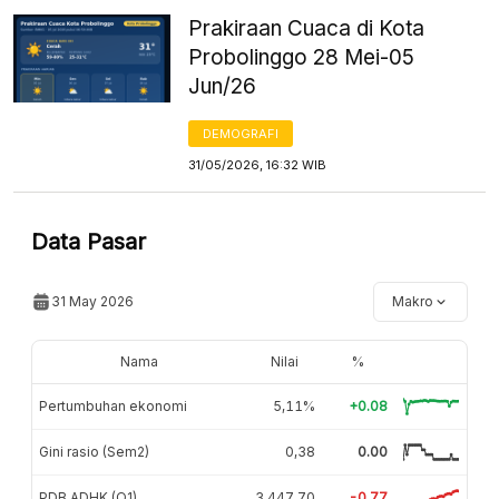
Prakiraan Cuaca di Kota
Probolinggo 28 Mei-05
Jun/26
DEMOGRAFI
31/05/2026, 16:32 WIB
Data Pasar
31 May 2026
Makro
Nama
Nilai
%
Pertumbuhan ekonomi
5,11%
+0.08
Gini rasio (Sem2)
0,38
0.00
PDB ADHK (Q1)
3.447,70
-0.77