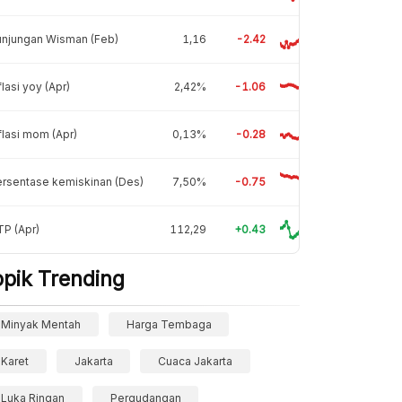
unjungan Wisman (Feb)
1,16
-2.42
flasi yoy (Apr)
2,42%
-1.06
flasi mom (Apr)
0,13%
-0.28
rsentase kemiskinan (Des)
7,50%
-0.75
P (Apr)
112,29
+0.43
opik Trending
Minyak Mentah
Harga Tembaga
Karet
Jakarta
Cuaca Jakarta
Luka Ringan
Pergudangan