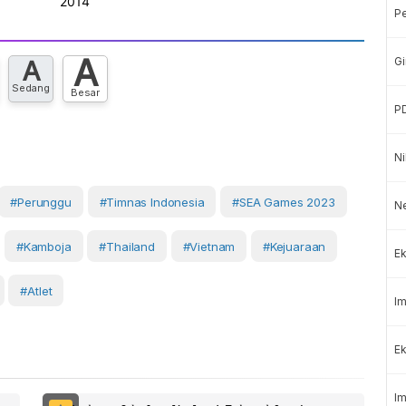
P
A
Gi
A
Sedang
Besar
P
Ni
#perunggu
#Timnas Indonesia
#SEA Games 2023
N
#Kamboja
#Thailand
#Vietnam
#Kejuaraan
Ek
#atlet
Im
Ek
Im