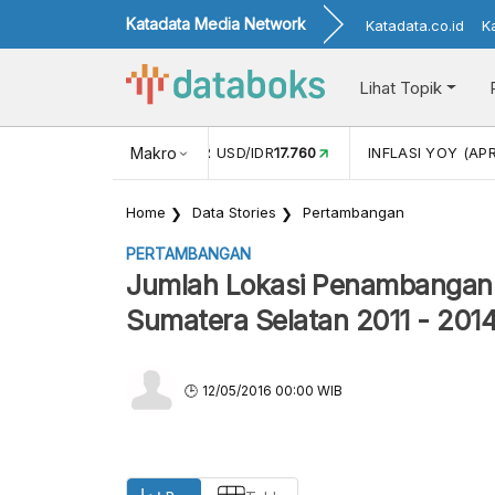
Katadata Media Network
Katadata.co.id
K
Lihat Topik
 (FEB)
1,16
NILAI TUKAR USD/IDR
Makro
17.760
INFLASI YOY (APR
Home
Data Stories
Pertambangan
PERTAMBANGAN
Jumlah Lokasi Penambangan 
Sumatera Selatan 2011 - 201
12/05/2016 00:00 WIB