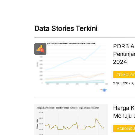
Data Stories Terkini
PDRB AD
Penunja
2024
TEKNOLOG
27/05/2026,
Harga Ka
Menuju 
AGROINDU