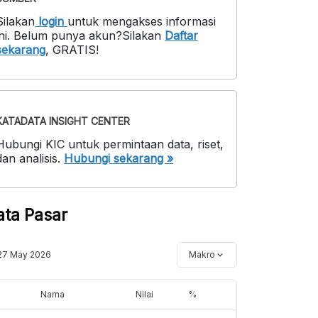
Silakan
login
untuk mengakses informasi
ni
.
Belum punya akun?
Silakan
Daftar
sekarang
,
GRATIS!
KATADATA INSIGHT CENTER
Hubungi KIC untuk permintaan data, riset,
dan analisis.
Hubungi sekarang »
ata Pasar
27 May 2026
Makro
Nama
Nilai
%