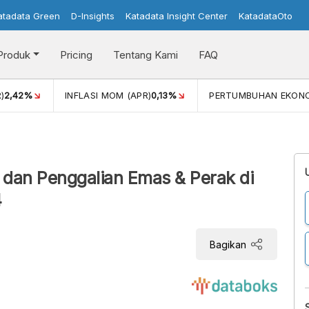
atadata Green
D-Insights
Katadata Insight Center
KatadataOto
Produk
Pricing
Tentang Kami
FAQ
)
2,42%
INFLASI MOM (APR)
0,13%
PERTUMBUHAN EKON
dan Penggalian Emas & Perak di
4
Bagikan