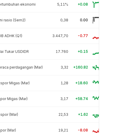
ertumbuhan ekonomi
5,11%
+0.08
ni rasio (Sem2)
0,38
0.00
DB ADHK (Q1)
3.447,70
-0.77
lai Tukar USDIDR
17.760
+0.15
eraca perdagangan (Mar)
3,32
+160.82
spor Migas (Mar)
1,28
+18.60
por Migas (Mar)
3,17
+58.74
spor (Mar)
22,53
+1.62
por (Mar)
19,21
-8.08