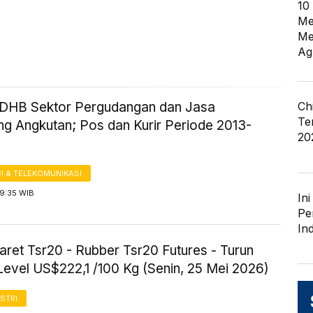
10
Me
Me
Ag
Ch
HB Sektor Pergudangan dan Jasa
Te
ng Angkutan; Pos dan Kurir Periode 2013-
20
I & TELEKOMUNIKASI
 9:35 WIB
In
Pe
In
ret Tsr20 - Rubber Tsr20 Futures - Turun
Level US$222,1 /100 Kg (Senin, 25 Mei 2026)
STRI