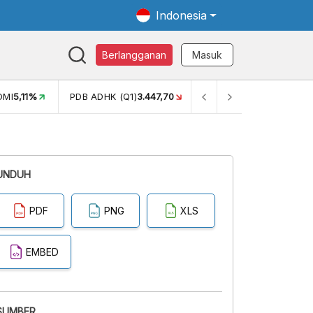
Indonesia
Berlangganan
Masuk
OMI
5,11%
PDB ADHK (Q1)
3.447,70
GINI RASIO (SEM2)
0,38
UNDUH
PDF
PNG
XLS
EMBED
SUMBER