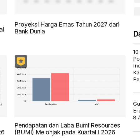
Proyeksi Harga Emas Tahun 2027 dari
al
Bank Dunia
D
10
Po
In
Ka
Pe
Gu
Er
8 
Pendapatan dan Laba Bumi Resources
26
(BUMI) Melonjak pada Kuartal I 2026