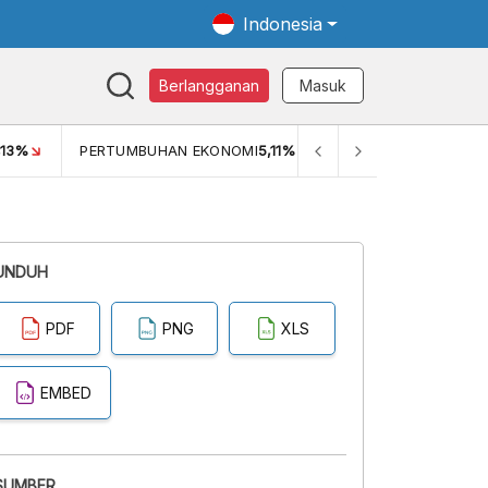
Indonesia
Berlangganan
Masuk
5,11%
PDB ADHK (Q1)
3.447,70
GINI RASIO (SEM2)
0,38
UNDUH
PDF
PNG
XLS
EMBED
SUMBER