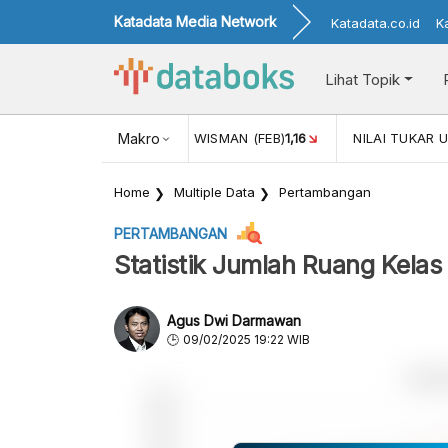
Katadata Media Network
Katadata.co.id
K
Lihat Topik
 (FEB)
1,16
NILAI TUKAR USD/IDR
Makro
18
INFLASI YOY (APR)
2,
Home
Multiple Data
Pertambangan
PERTAMBANGAN
Statistik Jumlah Ruang Kela
Agus Dwi Darmawan
09/02/2025 19:22 WIB