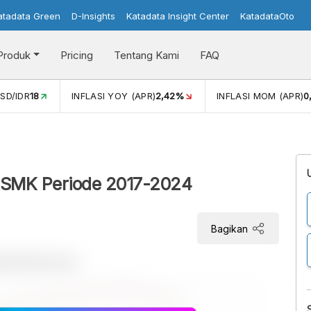
atadata Green
D-Insights
Katadata Insight Center
KatadataOto
Produk
Pricing
Tentang Kami
FAQ
42%
INFLASI MOM (APR)
0,13%
PERTUMBUHAN EKONOMI
s SMK Periode 2017-2024
Bagikan