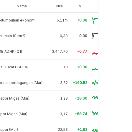
Nama
Nilai
%
ertumbuhan ekonomi
5,11%
+0.08
ni rasio (Sem2)
0,38
0.00
DB ADHK (Q1)
3.447,70
-0.77
lai Tukar USDIDR
18
+0.30
eraca perdagangan (Mar)
3,32
+160.82
spor Migas (Mar)
1,28
+18.60
por Migas (Mar)
3,17
+58.74
spor (Mar)
22,53
+1.62