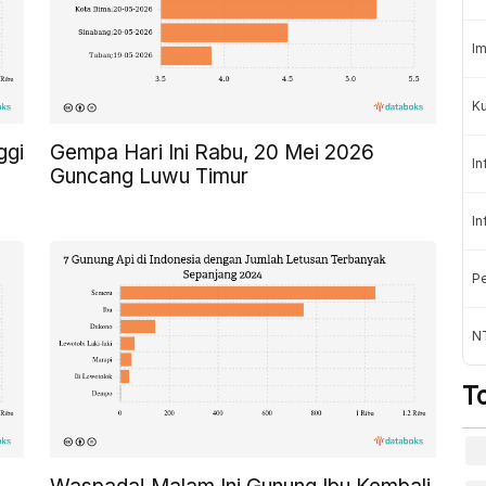
Im
K
ggi
Gempa Hari Ini Rabu, 20 Mei 2026
In
Guncang Luwu Timur
In
Pe
NT
T