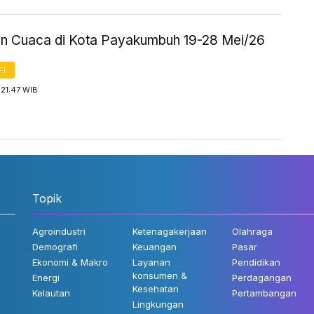
an Cuaca di Kota Payakumbuh 19-28 Mei/26
FI
21:47 WIB
Topik
Agroindustri
Ketenagakerjaan
Olahraga
Demografi
Keuangan
Pasar
Ekonomi & Makro
Layanan
Pendidikan
konsumen &
Energi
Perdagangan
Kesehatan
Kelautan
Pertambangan
Lingkungan