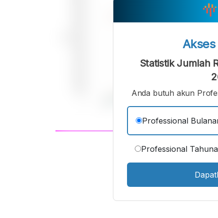
Akse
Statistik Jumlah
2
Anda butuh akun Profes
Professional Bulana
A
Professional Tahun
Font
F
Kecil
Dapat