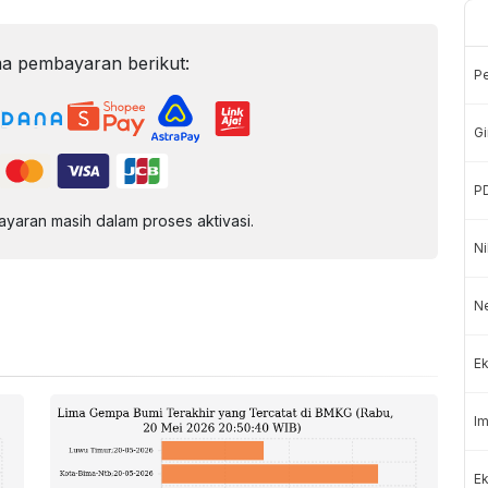
a pembayaran berikut:
P
Gi
P
aran masih dalam proses aktivasi.
Ni
N
Ek
Im
Ek