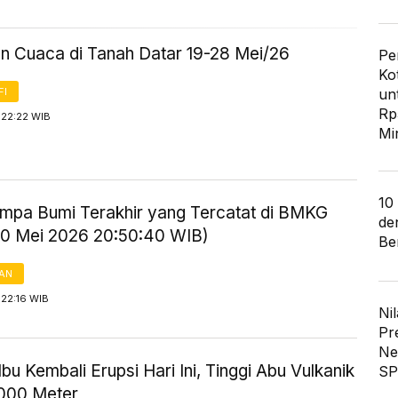
an Cuaca di Tanah Datar 19-28 Mei/26
Pe
Ko
un
FI
Rp
 22:22 WIB
Mi
10
mpa Bumi Terakhir yang Tercatat di BMKG
de
20 Mei 2026 20:50:40 WIB)
Ber
AN
 22:16 WIB
Nil
Pr
Ne
bu Kembali Erupsi Hari Ini, Tinggi Abu Vulkanik
SP
.000 Meter