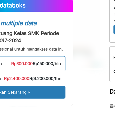
s
multiple data
 Ruang Kelas SMK Periode
017-2024
sional untuk mengakses data ini.
n
Rp300.000
Rp150.000
/bln
A
A
an
Rp2.400.000
Rp1.200.000
/thn
ont
Font
D
kan Sekarang
»
Sedang
Besar