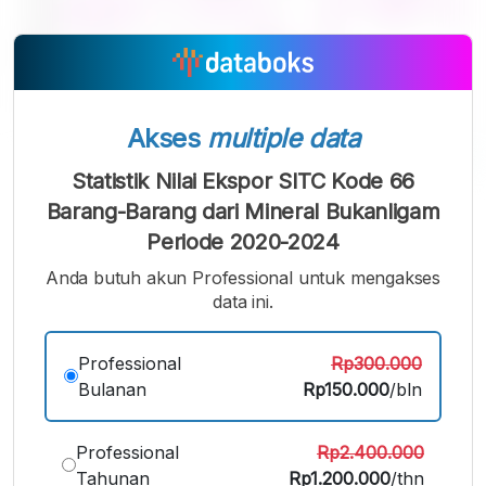
Akses
multiple data
Statistik Nilai Ekspor SITC Kode 66
A
A
A
Barang-Barang dari Mineral Bukanligam
Font
Font
Font
Periode 2020-2024
Kecil
Sedang
Anda butuh akun Professional untuk mengakses
Besar
data ini.
Professional
Rp300.000
Bulanan
Rp150.000
/bln
Professional
Rp2.400.000
Tahunan
Rp1.200.000
/thn