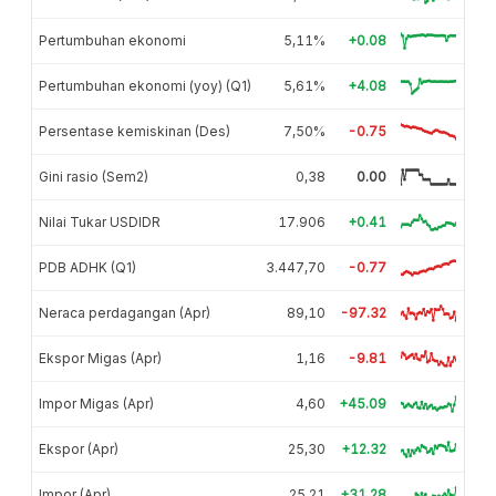
Pertumbuhan ekonomi
5,11%
+0.08
Pertumbuhan ekonomi (yoy) (Q1)
5,61%
+4.08
Persentase kemiskinan (Des)
7,50%
-0.75
Gini rasio (Sem2)
0,38
0.00
Nilai Tukar USDIDR
17.906
+0.41
PDB ADHK (Q1)
3.447,70
-0.77
Neraca perdagangan (Apr)
89,10
-97.32
Ekspor Migas (Apr)
1,16
-9.81
Impor Migas (Apr)
4,60
+45.09
Ekspor (Apr)
25,30
+12.32
Impor (Apr)
25,21
+31.28