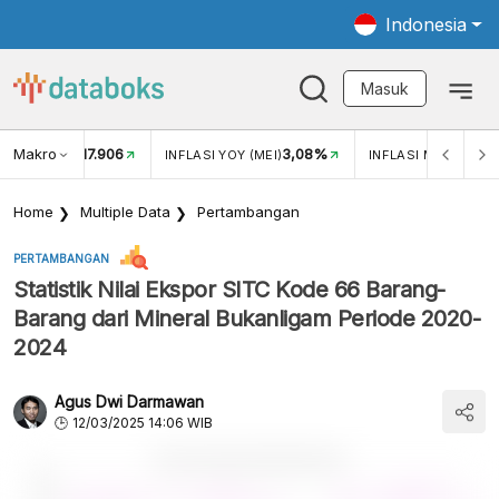
Indonesia
Masuk
Makro
17.906
3,08%
UKAR USD/IDR
INFLASI YOY (MEI)
INFLASI MOM (MEI)
Home
Multiple Data
Pertambangan
PERTAMBANGAN
Statistik Nilai Ekspor SITC Kode 66 Barang-
Barang dari Mineral Bukanligam Periode 2020-
2024
Agus Dwi Darmawan
12/03/2025 14:06 WIB