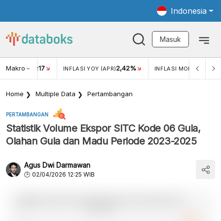
Indonesia
Masuk
Makro
17
2,42%
0,4
KAR USD/IDR
INFLASI YOY (APR)
INFLASI MOM (MAR)
Home
Multiple Data
Pertambangan
PERTAMBANGAN
Statistik Volume Ekspor SITC Kode 06 Gula,
Olahan Gula dan Madu Periode 2023-2025
Agus Dwi Darmawan
02/04/2026 12:25 WIB