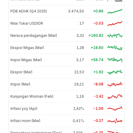
PDB ADHK (Q4 2025)
3.474,50
+0.86
Nilai Tukar USDIDR
17
-0.03
Neraca perdagangan (Mar)
3,32
+160.82
Ekspor Migas (Mar)
1,28
+18.60
Impor Migas (Mar)
3,17
+58.74
Ekspor (Mar)
22,53
+1.62
Impor (Mar)
19,21
-8.08
Kunjungan Wisman (Feb)
1,16
-2.42
Inflasi yoy (Apr)
2,42%
-1.06
Inflasi mom (Mar)
0,41%
-0.27
Persentase kemiskinan (Des)
7,50%
-0.75