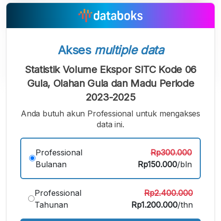
Akses
multiple data
Statistik Volume Ekspor SITC Kode 06
Gula, Olahan Gula dan Madu Periode
2023-2025
A
A
A
Font
Font
Font
Anda butuh akun Professional untuk mengakses
Kecil
data ini.
Sedang
Besar
Professional
Rp300.000
Bulanan
Rp150.000
/bln
Professional
Rp2.400.000
Tahunan
Rp1.200.000
/thn