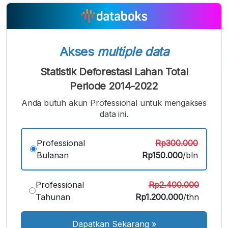
Akses
multiple data
Statistik Deforestasi Lahan Total
A
A
A
Periode 2014-2022
Font
Font
Font
Kecil
Anda butuh akun Professional untuk mengakses
Sedang
data ini.
Besar
Professional
Rp300.000
Bulanan
Rp150.000
/bln
Professional
Rp2.400.000
Tahunan
Rp1.200.000
/thn
Dapatkan Sekarang
»