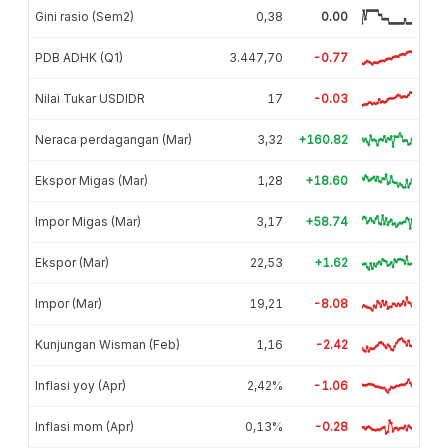
Gini rasio (Sem2)
0,38
0.00
PDB ADHK (Q1)
3.447,70
-0.77
Nilai Tukar USDIDR
17
-0.03
Neraca perdagangan (Mar)
3,32
+160.82
Ekspor Migas (Mar)
1,28
+18.60
Impor Migas (Mar)
3,17
+58.74
Ekspor (Mar)
22,53
+1.62
Impor (Mar)
19,21
-8.08
Kunjungan Wisman (Feb)
1,16
-2.42
Inflasi yoy (Apr)
2,42%
-1.06
Inflasi mom (Apr)
0,13%
-0.28