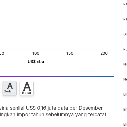
P
Pe
Gi
P
Ni
Ne
A
A
Sedang
Besar
Ek
ia senilai US$ 0,16 juta data per Desember
Im
dingkan impor tahun sebelumnya yang tercatat
Ek