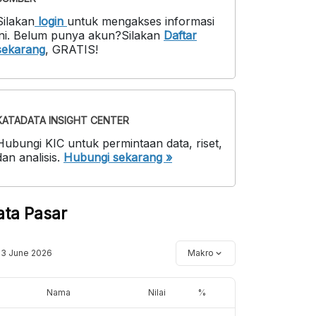
Silakan
login
untuk mengakses informasi
ni
.
Belum punya akun?
Silakan
Daftar
sekarang
,
GRATIS!
KATADATA INSIGHT CENTER
Hubungi KIC untuk permintaan data, riset,
dan analisis.
Hubungi sekarang »
ata Pasar
13 June 2026
Makro
Nama
Nilai
%