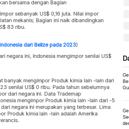
kkan bersama dengan Bagian
mpor sebanyak US$ 0,16 juta. Nilai impor
ralatan mekanis; Bagian ini naik dibandingkan
S$ 83 ribu.
ndonesia dari Belize pada 2023
)
i negara ini, Indonesia mengimpor senilai US$
D
Ge
at banyak mengimpor Produk kimia lain -lain dari
Be
2023 senilai US$ 0 ribu. Pada tahun sebelumnya
Gu
or dari negara ini. Data Trademap
onesia mengimpor Produk kimia lain -lain dari -5
n dari negara ini merupakan yang terbesar. Lima
Ge
or Produk kimia lain -lain adalah Amerika
Se
erancis.
de