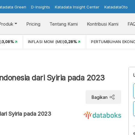
atadata Green
D-Insights
Katadata Insight Center
KatadataOto
Produk
Pricing
Tentang Kami
Kontribusi Kami
FA
)
3,08%
INFLASI MOM (MEI)
0,28%
PERTUMBUHAN EKON
ndonesia dari Syiria pada 2023
Bagikan
ari Syiria pada 2023