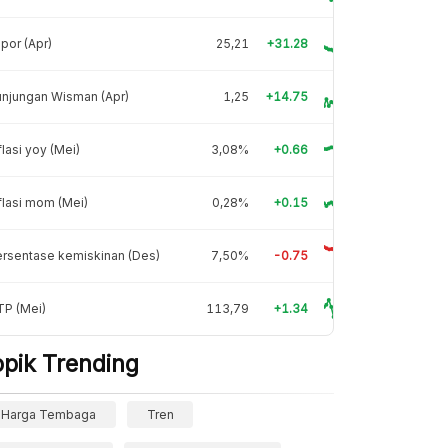
por (Apr)
25,21
+31.28
njungan Wisman (Apr)
1,25
+14.75
flasi yoy (Mei)
3,08%
+0.66
flasi mom (Mei)
0,28%
+0.15
rsentase kemiskinan (Des)
7,50%
-0.75
TP (Mei)
113,79
+1.34
opik Trending
Harga Tembaga
Tren