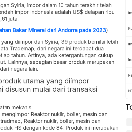
n Syiria, impor dalam 10 tahun terakhir telah
ndah impor Indonesia adalah US$ delapan ribu
Im
61 juta.
Ku
ahan Bakar Mineral dari Andorra pada 2023
)
yang diimpor dari Syiria, 39 produk bernilai lebih
In
t data Trademap, dari negara ini terdapat dua
tiap tahun. Artinya, ada ketergantungan cukup
In
but. Lainnya, sebagian besar produk merupakan
ari negara lain.
Pe
a produk utama yang diimpor
ni disusun mulai dari transaksi
N
T
alatan mekanis
 mengimpor Reaktor nuklir, boiler, mesin dan
tradmap, Reaktor nuklir, boiler, mesin dan
produk HS dengan kode 84. Produk ini merupakan