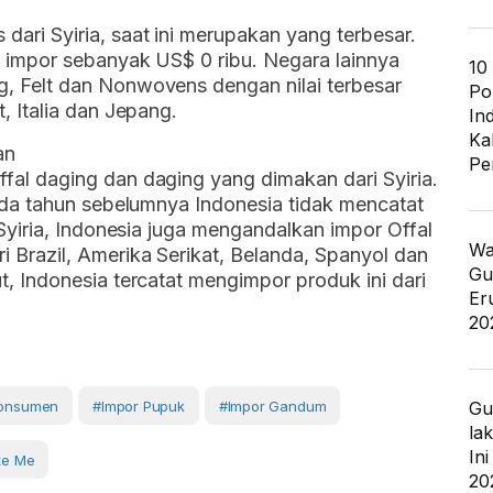
ari Syiria, saat ini merupakan yang terbesar.
n impor sebanyak US$ 0 ribu. Negara lainnya
10
, Felt dan Nonwovens dengan nilai terbesar
Po
, Italia dan Jepang.
In
Ka
an
Pe
fal daging dan daging yang dimakan dari Syiria.
Pada tahun sebelumnya Indonesia tidak mencatat
 Syiria, Indonesia juga mengandalkan impor Offal
Wa
 Brazil, Amerika Serikat, Belanda, Spanyol dan
Gu
t, Indonesia tercatat mengimpor produk ini dari
Er
20
Gu
Konsumen
#Impor Pupuk
#impor Gandum
la
In
te Me
20