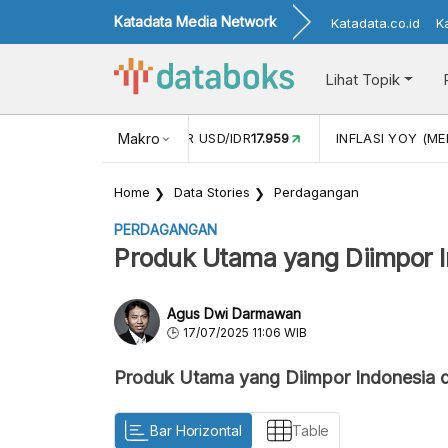
Katadata Media Network
Katadata.co.id
K
Lihat Topik
 (APR)
1,25
NILAI TUKAR USD/IDR
Makro
17.959
INFLASI YOY (MEI
Home
Data Stories
Perdagangan
PERDAGANGAN
Produk Utama yang Diimpor I
Agus Dwi Darmawan
17/07/2025 11:06 WIB
Produk Utama yang Diimpor Indonesia d
Bar Horizontal
Table