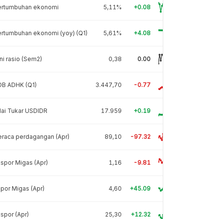
ertumbuhan ekonomi
5,11%
+0.08
rtumbuhan ekonomi (yoy) (Q1)
5,61%
+4.08
ni rasio (Sem2)
0,38
0.00
DB ADHK (Q1)
3.447,70
-0.77
lai Tukar USDIDR
17.959
+0.19
raca perdagangan (Apr)
89,10
-97.32
spor Migas (Apr)
1,16
-9.81
por Migas (Apr)
4,60
+45.09
spor (Apr)
25,30
+12.32