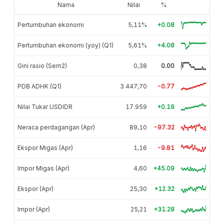
Nama
Nilai
%
Pertumbuhan ekonomi
5,11%
+0.08
Pertumbuhan ekonomi (yoy) (Q1)
5,61%
+4.08
Gini rasio (Sem2)
0,38
0.00
PDB ADHK (Q1)
3.447,70
-0.77
Nilai Tukar USDIDR
17.959
+0.19
Neraca perdagangan (Apr)
89,10
-97.32
Ekspor Migas (Apr)
1,16
-9.81
Impor Migas (Apr)
4,60
+45.09
Ekspor (Apr)
25,30
+12.32
Impor (Apr)
25,21
+31.28