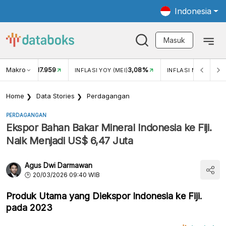
Indonesia
Masuk
Makro
17.959
3,08%
UKAR USD/IDR
INFLASI YOY (MEI)
INFLASI MOM (MEI)
Home
Data Stories
Perdagangan
PERDAGANGAN
Ekspor Bahan Bakar Mineral Indonesia ke Fiji.
Naik Menjadi US$ 6,47 Juta
Agus Dwi Darmawan
20/03/2026 09:40 WIB
Produk Utama yang Diekspor Indonesia ke Fiji.
pada 2023