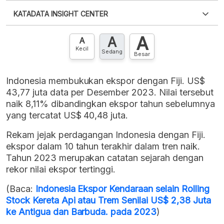
Silakan
login
untuk mengakses informasi ini
.
Belum
KATADATA INSIGHT CENTER
punya akun?
Silakan
Daftar sekarang
,
GRATIS!
XLS
EMBED
A
A
Hubungi sekarang »
A
Kecil
Sedang
Besar
Indonesia membukukan ekspor dengan Fiji. US$
43,77 juta data per Desember 2023. Nilai tersebut
naik 8,11% dibandingkan ekspor tahun sebelumnya
yang tercatat US$ 40,48 juta.
Rekam jejak perdagangan Indonesia dengan Fiji.
ekspor dalam 10 tahun terakhir dalam tren naik.
Tahun 2023 merupakan catatan sejarah dengan
rekor nilai ekspor tertinggi.
(Baca:
Indonesia Ekspor Kendaraan selain Rolling
Stock Kereta Api atau Trem Senilai US$ 2,38 Juta
ke Antigua dan Barbuda. pada 2023
)