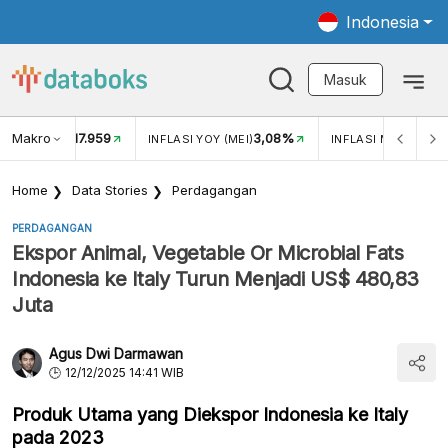
Indonesia
Masuk
Makro
17.959
3,08%
UKAR USD/IDR
INFLASI YOY (MEI)
INFLASI MOM (MEI)
Home
Data Stories
Perdagangan
PERDAGANGAN
Ekspor Animal, Vegetable Or Microbial Fats
Indonesia ke Italy Turun Menjadi US$ 480,83
Juta
Agus Dwi Darmawan
12/12/2025 14:41 WIB
Produk Utama yang Diekspor Indonesia ke Italy
pada 2023