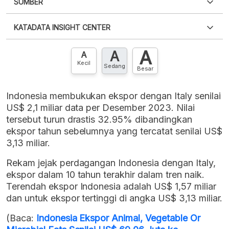
SUMBER
PDF
PNG
Silakan
login
untuk mengakses informasi ini
.
Belum
KATADATA INSIGHT CENTER
punya akun?
Silakan
Daftar sekarang
,
GRATIS!
XLS
EMBED
A
A
Hubungi sekarang »
A
Kecil
Sedang
Besar
Indonesia membukukan ekspor dengan Italy senilai
US$ 2,1 miliar data per Desember 2023. Nilai
tersebut turun drastis 32.95% dibandingkan
ekspor tahun sebelumnya yang tercatat senilai US$
3,13 miliar.
Rekam jejak perdagangan Indonesia dengan Italy,
ekspor dalam 10 tahun terakhir dalam tren naik.
Terendah ekspor Indonesia adalah US$ 1,57 miliar
dan untuk ekspor tertinggi di angka US$ 3,13 miliar.
(Baca:
Indonesia Ekspor Animal, Vegetable Or