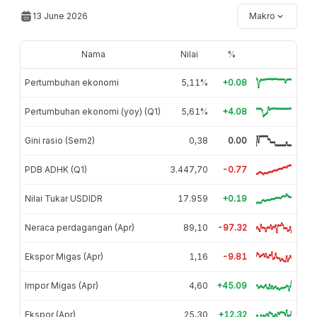
13 June 2026
Makro
Nama
Nilai
%
Pertumbuhan ekonomi
5,11%
+0.08
Pertumbuhan ekonomi (yoy) (Q1)
5,61%
+4.08
Gini rasio (Sem2)
0,38
0.00
PDB ADHK (Q1)
3.447,70
-0.77
Nilai Tukar USDIDR
17.959
+0.19
Neraca perdagangan (Apr)
89,10
-97.32
Ekspor Migas (Apr)
1,16
-9.81
Impor Migas (Apr)
4,60
+45.09
Ekspor (Apr)
25,30
+12.32