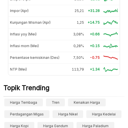
Impor (Apr)
25,21
+31.28
Kunjungan Wisman (Apr)
1,25
+14.75
Inflasi yoy (Mei)
3,08%
+0.66
Inflasi mom (Mei)
0,28%
+0.15
Persentase kemiskinan (Des)
7,50%
-0.75
NTP (Mei)
113,79
+1.34
Topik Trending
Harga Tembaga
Tren
Kenaikan Harga
Perdagangan Migas
Harga Nikel
Harga Kedelai
Harga Kopi
Harga Gandum
Harga Paladium