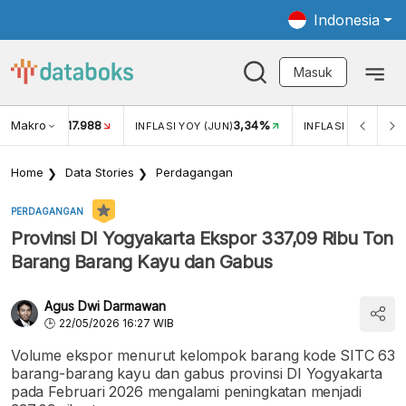
Indonesia
Masuk
Makro
17.988
3,34%
UKAR USD/IDR
INFLASI YOY (JUN)
INFLASI MOM (JUN
Home
Data Stories
Perdagangan
PERDAGANGAN
Provinsi DI Yogyakarta Ekspor 337,09 Ribu Ton
Barang Barang Kayu dan Gabus
Agus Dwi Darmawan
22/05/2026 16:27 WIB
Volume ekspor menurut kelompok barang kode SITC 63
barang-barang kayu dan gabus provinsi DI Yogyakarta
pada Februari 2026 mengalami peningkatan menjadi