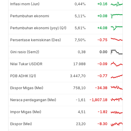
Inflasi mom (Jun)
0,44%
+0.16
Pertumbuhan ekonomi
5,11%
+0.08
Pertumbuhan ekonomi (yoy) (Q1)
5,61%
+4.08
Persentase kemiskinan (Des)
7,50%
-0.75
Gini rasio (Sem2)
0,38
0.00
Nilai Tukar USDIDR
17.988
-0.09
PDB ADHK (Q1)
3.447,70
-0.77
Ekspor Migas (Mei)
758,10
-34.38
Neraca perdagangan (Mei)
-1,61
-1,907.18
Impor Migas (Mei)
4,51
-1.82
Ekspor (Mei)
23,20
-8.30