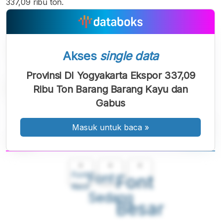
337,09 ribu ton.
Akses
single data
Provinsi DI Yogyakarta Ekspor 337,09
Ribu Ton Barang Barang Kayu dan
Gabus
Masuk untuk baca
»
A
A
A
Font
Font
Font
Kecil
Sedang
Besar