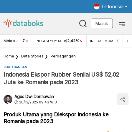
Indonesia
Masuk
Makro
17
2,42%
0,4
KAR USD/IDR
INFLASI YOY (APR)
INFLASI MOM (MAR)
Home
Data Stories
Perdagangan
PERDAGANGAN
Indonesia Ekspor Rubber Senilai US$ 52,02
Juta ke Romania pada 2023
Agus Dwi Darmawan
26/12/2025 09:43 WIB
Produk Utama yang Diekspor Indonesia ke
Romania pada 2023