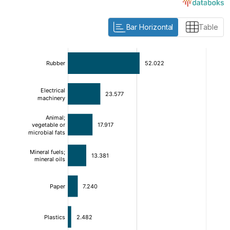
Bar Horizontal
Table
:
:
[/]
[/]
[bold]
[bold]