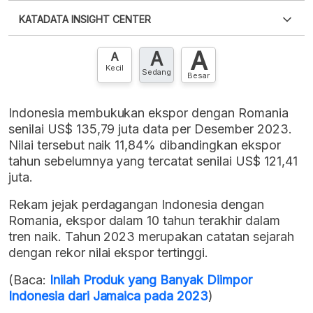
Silakan
login
untuk mengakses informasi ini
.
Belum
KATADATA INSIGHT CENTER
punya akun?
Silakan
Daftar sekarang
,
GRATIS!
XLS
EMBED
A
A
Hubungi sekarang »
A
Kecil
Sedang
Besar
Indonesia membukukan ekspor dengan Romania
senilai US$ 135,79 juta data per Desember 2023.
Nilai tersebut naik 11,84% dibandingkan ekspor
tahun sebelumnya yang tercatat senilai US$ 121,41
juta.
Rekam jejak perdagangan Indonesia dengan
Romania, ekspor dalam 10 tahun terakhir dalam
tren naik. Tahun 2023 merupakan catatan sejarah
dengan rekor nilai ekspor tertinggi.
(Baca:
Inilah Produk yang Banyak Diimpor
Indonesia dari Jamaica pada 2023
)