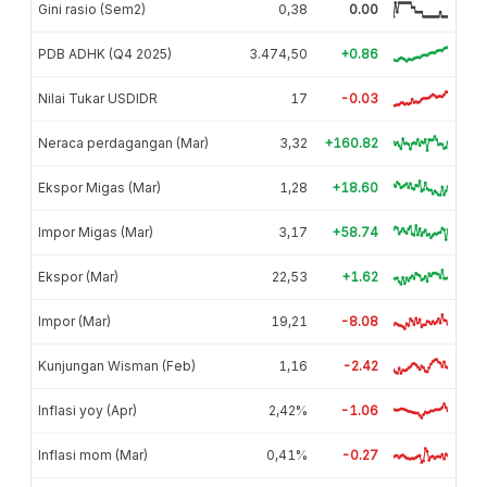
Gini rasio (Sem2)
0,38
0.00
PDB ADHK (Q4 2025)
3.474,50
+0.86
Nilai Tukar USDIDR
17
-0.03
Neraca perdagangan (Mar)
3,32
+160.82
Ekspor Migas (Mar)
1,28
+18.60
Impor Migas (Mar)
3,17
+58.74
Ekspor (Mar)
22,53
+1.62
Impor (Mar)
19,21
-8.08
Kunjungan Wisman (Feb)
1,16
-2.42
Inflasi yoy (Apr)
2,42%
-1.06
Inflasi mom (Mar)
0,41%
-0.27