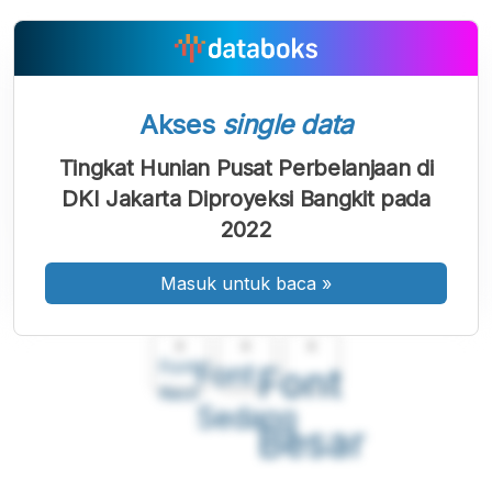
Akses
single data
Tingkat Hunian Pusat Perbelanjaan di
DKI Jakarta Diproyeksi Bangkit pada
2022
Masuk untuk baca
»
A
A
A
Font
Font
Font
Kecil
Sedang
Besar