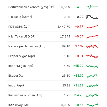
Pertumbuhan ekonomi (yoy) (Q1)
5,61%
+4.08
Gini rasio (Sem2)
0,38
0.00
PDB ADHK (Q1)
3.447,70
-0.77
Nilai Tukar USDIDR
17.944
-0.04
Neraca perdagangan (Apr)
89,10
-97.32
Ekspor Migas (Apr)
1,16
-9.81
Impor Migas (Apr)
4,60
+45.09
Ekspor (Apr)
25,30
+12.32
Impor (Apr)
25,21
+31.28
Kunjungan Wisman (Apr)
1,25
+14.75
Inflasi yoy (Mei)
3,08%
+0.66