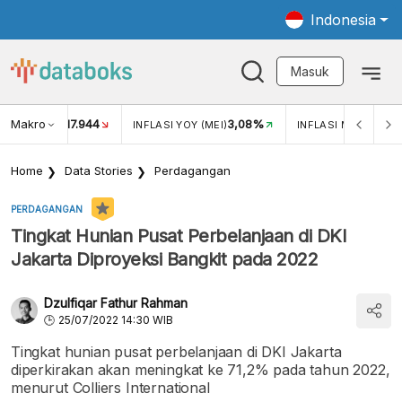
Indonesia
Masuk
Makro
17.944
3,08%
UKAR USD/IDR
INFLASI YOY (MEI)
INFLASI MOM (MEI)
Home
Data Stories
Perdagangan
PERDAGANGAN
Tingkat Hunian Pusat Perbelanjaan di DKI
Jakarta Diproyeksi Bangkit pada 2022
Dzulfiqar Fathur Rahman
25/07/2022 14:30 WIB
Tingkat hunian pusat perbelanjaan di DKI Jakarta
diperkirakan akan meningkat ke 71,2% pada tahun 2022,
menurut Colliers International