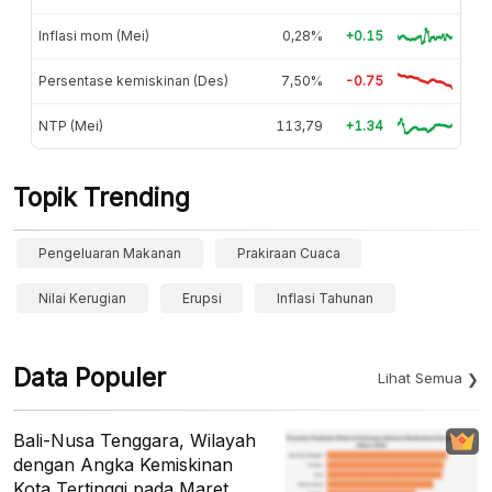
Inflasi mom (Mei)
0,28%
+0.15
Persentase kemiskinan (Des)
7,50%
-0.75
NTP (Mei)
113,79
+1.34
Topik Trending
Pengeluaran Makanan
Prakiraan Cuaca
Nilai Kerugian
Erupsi
Inflasi Tahunan
Data Populer
Lihat Semua
Bali-Nusa Tenggara, Wilayah
dengan Angka Kemiskinan
Kota Tertinggi pada Maret